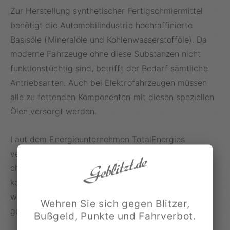
Zur Herstellung synthetischer Fertigschmiermittel
benötigt die Automobilindustrie hochraffinierte
Basisöle (Mineralöle und Kohlenwasserstofföle). Da
moderne Fahrzeuge ohne diese Substanzen nicht
funktionstüchtig sind, betrifft der Bedarf sämtliche
Antriebsarten. Auch bei Elektrofahrzeugen müssen
alle zu fettenden Komponenten mit diesen speziellen
Ölen versorgt werden.
Laut dem Energieunternehmen TotalEnergies
verfügen synthetische Öle über vorteilhaftere
chemische und mechanische Merkmale als
konventionelle Schmiermittel. Polyalphaolefine
werden dabei primär für Fahrzeuge der Oberklasse
Wehren Sie sich gegen Blitzer,
genutzt.
Bußgeld, Punkte und Fahrverbot.