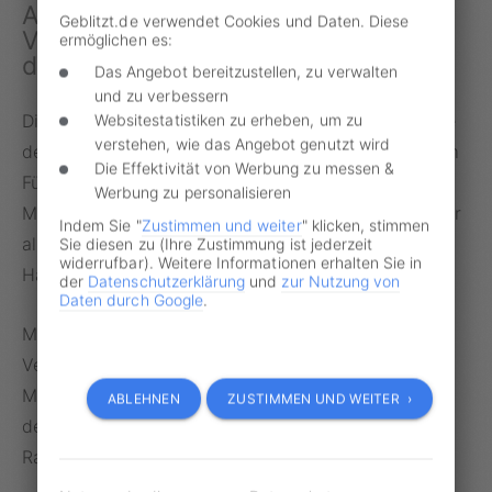
Abhängigkeit vom Golf: Zentrale
Geblitzt.de verwendet Cookies und Daten. Diese
Versorgungsquelle für Europa und
ermöglichen es:
die USA
Das Angebot bereitzustellen, zu verwalten
und zu verbessern
Websitestatistiken zu erheben, um zu
Die Golfregion ist ein zentraler Lieferant für Basisöle
verstehen, wie das Angebot genutzt wird
der Gruppe III und hält einen Anteil von knapp einem
Die Effektivität von Werbung zu messen &
Fünftel an der weltweiten Produktion. Laut der
Werbung zu personalisieren
Marktexpertin Gabriella Twining entfielen 2025 mehr
Indem Sie "
Zustimmen und weiter
" klicken, stimmen
als zwei Drittel der europäischen sowie fast die
Sie diesen zu (Ihre Zustimmung ist jederzeit
widerrufbar). Weitere Informationen erhalten Sie in
Hälfte der US-Importe auf diesen Raum.
der
Datenschutzerklärung
und
zur Nutzung von
Daten durch Google
.
Maßgebliche Produzenten sind Adnoc in den
Vereinigten Arabischen Emiraten mit einer halben
Million Tonnen jährlich und Bapco in Bahrain, wobei
ABLEHNEN
ZUSTIMMEN UND WEITER ›
deren Anlage in Sitra zuletzt durch einen
Raketeneinschlag getroffen wurde.