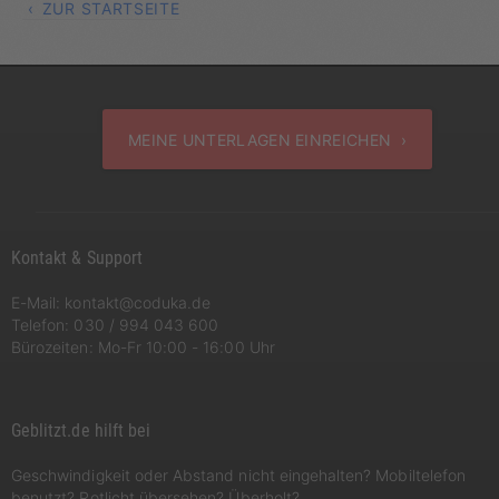
ZUR STARTSEITE
MEINE UNTERLAGEN EINREICHEN ›
Kontakt & Support
E-Mail:
kontakt@coduka.de
Telefon:
030 / 994 043 600
Bürozeiten: Mo-Fr 10:00 - 16:00 Uhr
Geblitzt.de hilft bei
Geschwindigkeit oder Abstand nicht eingehalten? Mobiltelefon
benutzt? Rotlicht übersehen? Überholt?