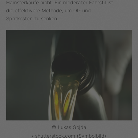
Hamsterkäufe nicht. Ein moderater Fahrstil ist
die effektivere Methode, um Öl- und
Spritkosten zu senken.
© Lukas Gojda
/ shutterstock.com (Symbolbild)