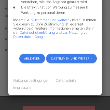
verstehen, wie das Angebot genutzt wird
Die Effektivität von Werbung zu messen &
Weitere Informationen zu uns sowie Hilfe finden Sie
Werbung zu personalisieren
unter:
Indem Sie "
Zustimmen und weiter
" klicken, stimmen
Sie diesen zu (Ihre Zustimmung ist jederzeit
widerrufbar). Weitere Informationen erhalten Sie in
INFOS ZU DEN KANZLEIEN UND UNS
der
Datenschutzerklärung
und
zur Nutzung von
Daten durch Google
.
SO FUNTIONIERT GEBLITZT.DE
GEBLITZT.DE KUNDENSERVICE
ABLEHNEN
ZUSTIMMEN UND WEITER ›
Nutzungsbedingungen
Datenschutz
ZUR STARTSEITE
Impressum