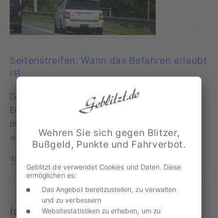
Seitenstreifen: Wann das Befahren erlaubt
ist
Der Seitenstreifen ist keine Alternative im Stau.
Erfahren Sie hier, welche Sanktionen bei Verstößen
drohen und in welchen Fällen die Nutzung zulässig
Wehren Sie sich gegen Blitzer,
ist.
Bußgeld, Punkte und Fahrverbot.
WEITERLESEN
Geblitzt.de verwendet Cookies und Daten. Diese
ermöglichen es:
Das Angebot bereitzustellen, zu verwalten
und zu verbessern
Ich benötige weitere Informationen
Websitestatistiken zu erheben, um zu