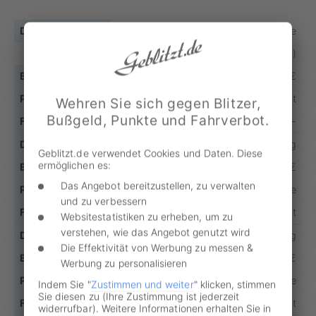
Rotlichtverstoß (ohne
Rechtsabbiegen mit Grünpfeil)
90 €
1 Punkt
Wehren Sie sich gegen Blitzer,
Bußgeld, Punkte und Fahrverbot.
-
… mit Gefährdung
Geblitzt.de verwendet Cookies und Daten. Diese
ermöglichen es:
200 €
Das Angebot bereitzustellen, zu verwalten
2 Punkte
und zu verbessern
1 Monat
Websitestatistiken zu erheben, um zu
verstehen, wie das Angebot genutzt wird
… mit Sachbeschädigung
Die Effektivität von Werbung zu messen &
240 €
Werbung zu personalisieren
2 Punkte
Indem Sie "
Zustimmen und weiter
" klicken, stimmen
Sie diesen zu (Ihre Zustimmung ist jederzeit
1 Monat
widerrufbar). Weitere Informationen erhalten Sie in