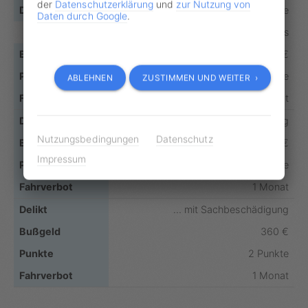
der
Datenschutzerklärung
und
zur Nutzung von
… bei schon länger als einer Sekunde
Daten durch Google
.
andauernder Rotphase eines Wechsellichtzeichens
200 €
2 Punkte
ABLEHNEN
ZUSTIMMEN UND WEITER ›
1 Monat
… mit Gefährdung
Nutzungsbedingungen
Datenschutz
320 €
Impressum
2 Punkte
1 Monat
… mit Sachbeschädigung
360 €
2 Punkte
1 Monat