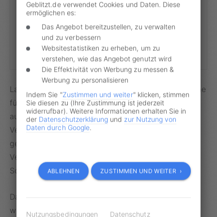
Wer haftet beim autonomen Einparken mit BYD?
Geblitzt.de verwendet Cookies und Daten. Diese
ermöglichen es:
Erstmals verspricht ein Hersteller die
Das Angebot bereitzustellen, zu verwalten
Kostenübernahme für Parkschäden durch
und zu verbessern
autonomes Einparken, allerdings vorerst nur in
Websitestatistiken zu erheben, um zu
China.
verstehen, wie das Angebot genutzt wird
Die Effektivität von Werbung zu messen &
Werbung zu personalisieren
Laut electrek.co garantiert BYD die Kostenübernahme
Indem Sie "
Zustimmen und weiter
" klicken, stimmen
für alle Schäden, die im Zusammenhang mit dem
Sie diesen zu (Ihre Zustimmung ist jederzeit
widerrufbar). Weitere Informationen erhalten Sie in
autonomen Parksystem entstehen. Damit soll das
der
Datenschutzerklärung
und
zur Nutzung von
Daten durch Google
.
Vertrauen der Kunden in die autonome Fahrfunktion
gewonnen werden. Anstelle eines
Versicherungsanspruchs sollen Fahrzeughalter bei
Schäden direkt den Kundendienst kontaktieren.
ABLEHNEN
ZUSTIMMEN UND WEITER ›
Damit wäre der chinesische E-Auto-Produzent
weltweit der erste Anbieter, der eine
Nutzungsbedingungen
Datenschutz