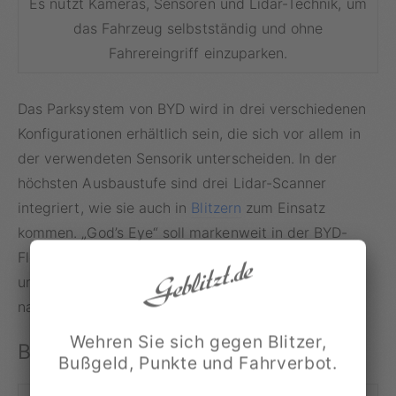
Es nutzt Kameras, Sensoren und Lidar-Technik, um
das Fahrzeug selbstständig und ohne
Fahrereingriff einzuparken.
Das Parksystem von BYD wird in drei verschiedenen
Konfigurationen erhältlich sein, die sich vor allem in
der verwendeten Sensorik unterscheiden. In der
höchsten Ausbaustufe sind drei Lidar-Scanner
integriert, wie sie auch in
Blitzern
zum Einsatz
kommen. „God’s Eye“ soll markenweit in der BYD-
Flotte verfügbar gemacht werden, so dass
unterstützte Fahrzeuge das System
aus der Ferne
nachrüsten können.
Wehren Sie sich gegen Blitzer,
BYD verspricht Kostenübernahme
Bußgeld, Punkte und Fahrverbot.