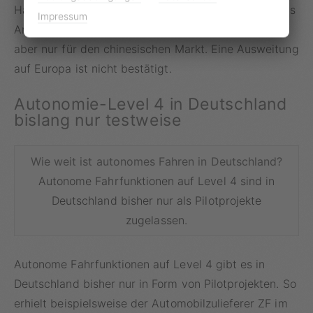
Haftungsgarantie für autonomes Parken einführt. Das
Impressum
Angebot inklusive der Haftungszusage gilt aktuell
aber nur für den chinesischen Markt. Eine Ausweitung
auf Europa ist nicht bestätigt.
Autonomie-Level 4 in Deutschland
bislang nur testweise
Wie weit ist autonomes Fahren in Deutschland?
Autonome Fahrfunktionen auf Level 4 sind in
Deutschland bisher nur als Pilotprojekte
zugelassen.
Autonome Fahrfunktionen auf Level 4 gibt es in
Deutschland bisher nur in Form von Pilotprojekten. So
erhielt beispielsweise der Automobilzulieferer ZF im