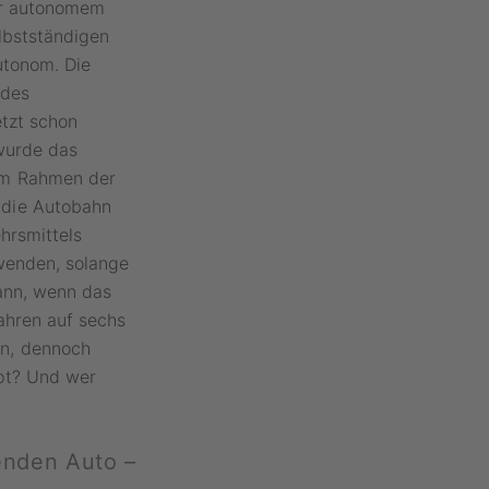
ter autonomem
lbstständigen
utonom. Die
 des
etzt schon
 wurde das
im Rahmen der
 die Autobahn
hrsmittels
wenden, solange
ann, wenn das
ahren auf sechs
n, dennoch
upt? Und wer
enden Auto –