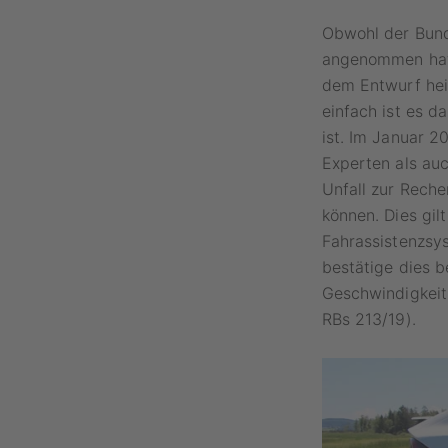
Obwohl der Bund
angenommen hat, 
dem Entwurf heiß
einfach ist es 
ist. Im Januar 
Experten als au
Unfall zur Reche
können. Dies gil
Fahrassistenzsy
bestätige dies be
Geschwindigkeit 
RBs 213/19).