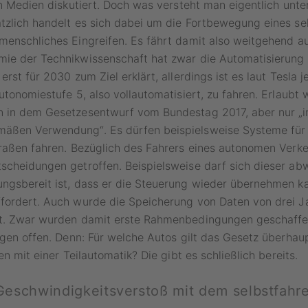
en Medien diskutiert. Doch was versteht man eigentlich un
tzlich handelt es sich dabei um die Fortbewegung eines se
menschliches Eingreifen. Es fährt damit also weitgehend a
ie der Technikwissenschaft hat zwar die Automatisierung
rst für 2030 zum Ziel erklärt, allerdings ist es laut Tesla j
utonomiestufe 5, also vollautomatisiert, zu fahren. Erlaubt
 in dem Gesetzesentwurf vom Bundestag 2017, aber nur „
ßen Verwendung“. Es dürfen beispielsweise Systeme für
raßen fahren. Bezüglich des Fahrers eines autonomen Verke
scheidungen getroffen. Beispielsweise darf sich dieser ab
ngsbereit ist, dass er die Steuerung wieder übernehmen k
fordert. Auch wurde die Speicherung von Daten von drei J
t. Zwar wurden damit erste Rahmenbedingungen geschaffe
agen offen. Denn: Für welche Autos gilt das Gesetz überha
en mit einer Teilautomatik? Die gibt es schließlich bereits.
 Geschwindigkeitsverstoß mit dem selbstfahr