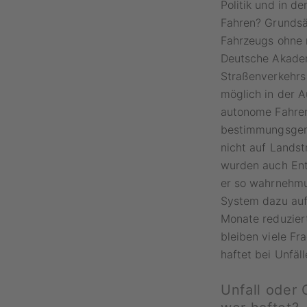
Politik und in d
Fahren? Grundsä
Fahrzeugs ohne 
Deutsche Akadem
Straßenverkehrs e
möglich in der A
autonome Fahren
bestimmungsgemä
nicht auf Landst
wurden auch Ent
er so wahrnehmu
System dazu auf
Monate reduzier
bleiben viele Fr
haftet bei Unfäll
Unfall oder