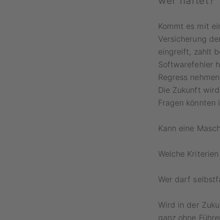
wer haftet?
Kommt es mit ei
Versicherung den
eingreift, zahlt
Softwarefehler h
Regress nehmen.
Die Zukunft wir
Fragen könnten i
Kann eine Maschi
Welche Kriterien
Wer darf selbst
Wird in der Zuk
ganz ohne Führer