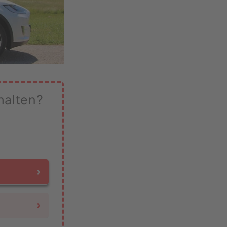
halten?
›
›