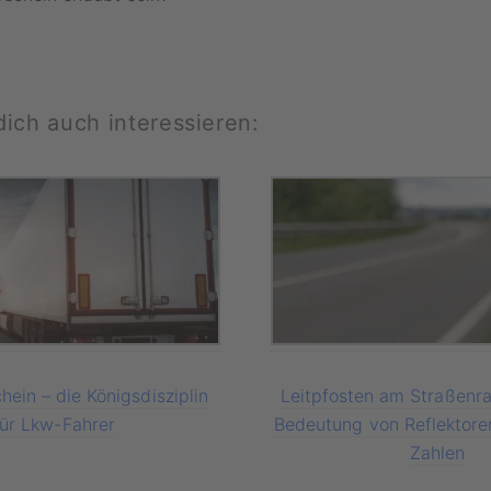
ich auch interessieren:
ein – die Königsdisziplin
Leitpfosten am Straßenra
für Lkw-Fahrer
Bedeutung von Reflektoren
Zahlen