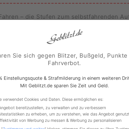
ahren – die Stufen zum selbstfahrenden Au
n viele Autos Fahrassistenzsysteme, die bei der Fahrzeugb
 Tempomat ist beispielsweise ein solches System. Inwiewei
, lässt sich in Autonomiestufen festlegen. Folgende Auflistu
nomie:
ren Sie sich gegen Blitzer, Bußgeld, Punkte
Fahrverbot.
 Der Fahrer fährt selbst (kontrolliert alles).
% Einstellungsquote & Strafmilderung in einem weiteren Drit
1: Assistenzsysteme helfen bei der Bedienung des Fahrzeu
Mit Geblitzt.de sparen Sie Zeit und Geld.
empomat, Geschwindigkeitsregelanlage).
de verwendet Cookies und Daten. Diese ermöglichen es:
: Das Verkehrsmittel ist teilautomatisiert (automatisches E
Angebot bereitzustellen, zu verwalten und zu verbessern
.
itestatistiken zu erheben, um zu verstehen, wie das Angebot genutz
Effektivität von Werbung zu messen & Werbung zu personalisieren
3: Bedingungsautomatisierung, der Fahrer muss das Fahrze
 "
Zustimmen und weiter
" klicken, stimmen Sie diesen zu (Ihre Zusti