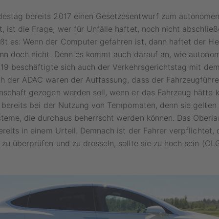
estag bereits 2017 einen Gesetzesentwurf zum autonomen
ist die Frage, wer für Unfälle haftet, noch nicht abschließ
t es: Wenn der Computer gefahren ist, dann haftet der Her
dann doch nicht. Denn es kommt auch darauf an, wie autono
2019 beschäftigte sich auch der Verkehrsgerichtstag mit d
ch der ADAC waren der Auffassung, dass der Fahrzeugführe
nschaft gezogen werden soll, wenn er das Fahrzeug hätte ko
t bereits bei der Nutzung von Tempomaten, denn sie gelten 
steme, die durchaus beherrscht werden können. Das Oberla
reits in einem Urteil. Demnach ist der Fahrer verpflichtet, 
zu überprüfen und zu drosseln, sollte sie zu hoch sein (OLG K