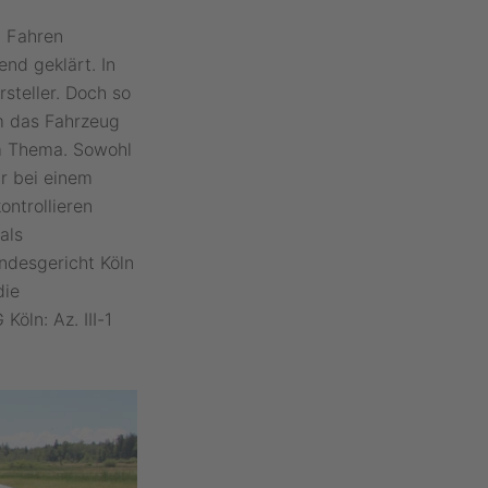
 Fahren
end geklärt. In
steller. Doch so
m das Fahrzeug
em Thema. Sowohl
r bei einem
ntrollieren
als
ndesgericht Köln
die
öln: Az. III-1