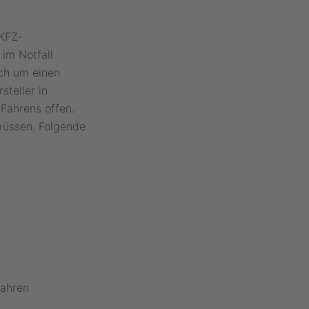
KFZ-
im Notfall
ich um einen
teller in
Fahrens offen.
müssen. Folgende
Fahren