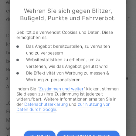
einfädelt, muss seine Geschwindigkeit anpassen und
Wehren Sie sich gegen Blitzer,
eine geeignete Lücke finden. Der Verkehr auf der
Bußgeld, Punkte und Fahrverbot.
durchgehenden Fahrbahn hat grundsätzlich Vorfahrt.“
Geblitzt.de verwendet Cookies und Daten. Diese
Doch was ist, wenn der
Beschleunigungsstreifen
ermöglichen es:
knapp wird? „Autofahrer sollten möglichst früh
Das Angebot bereitzustellen, zu verwalten
beschleunigen und den Verkehr aufmerksam
und zu verbessern
Websitestatistiken zu erheben, um zu
beobachten. Im Notfall darf man am Ende des
verstehen, wie das Angebot genutzt wird
Beschleunigungsstreifens sogar anhalten, wenn ein
Die Effektivität von Werbung zu messen &
sicheres Einfädeln anders nicht möglich ist“, weiß die
Werbung zu personalisieren
Anwältin für Verkehrsrecht und ergänzt:
Indem Sie "
Zustimmen und weiter
" klicken, stimmen
Sie diesen zu (Ihre Zustimmung ist jederzeit
widerrufbar). Weitere Informationen erhalten Sie in
„Gefährliche
Bremsmanöver
oder ein erzwungenes
der
Datenschutzerklärung
und
zur Nutzung von
Daten durch Google
.
Einscheren sind dagegen unbedingt zu vermeiden.
Müssten Autofahrer abrupt stehen bleiben oder
würden andere gefährden, wird in diesem