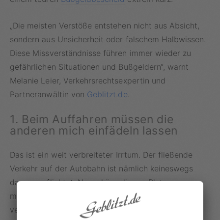
„Die meisten Verstöße entstehen nicht aus Absicht,
sondern aus Unsicherheit oder falschem Halbwissen.
Diese Missverständnisse führen immer wieder zu
gefährlichen Situationen und Bußgeldern“, warnt
Melanie Leier, Verkehrsrechtsexpertin und
Partneranwältin von
Geblitzt.de
.
1. Beim Auffahren müssen die
anderen mich einfädeln lassen
Das ist ein weit verbreiteter Irrtum. Der fließende
Verkehr auf der Autobahn ist nämlich keineswegs
dazu verpflichtet, Neuankömmlingen Platz zu
machen. Melanie Leier erläutert: „Es ist derjenige
verantwortlich, der auf die Autobahn auffährt. Wer