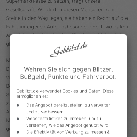
Supermarktkasse zu setzen, trägt unsere
Gesellschaft. Wir dürfen diesen Menschen keine
Steine in den Weg legen, sie haben ein Recht auf die
Fahrt im eigenen Auto, insbesondere dort, wo es kein
ausreichendes Angebot im öffentlichen Nahverkehr
gibt.“
Mobilität dürfe kein „Privileg für Reiche“ werden.
Wehren Sie sich gegen Blitzer,
Diese Gefahr bestehe jedoch. So kämen laut Müller
Bußgeld, Punkte und Fahrverbot.
viele Menschen beim Benzinpreis an ihre
Belastungsgrenze. Sie fordert daher
Geblitzt.de verwendet Cookies und Daten. Diese
Steuersenkungen. Die hohen Preise bedeuteten
ermöglichen es:
zudem für die Industrie einen Wettbewerbsnachteil.
Das Angebot bereitzustellen, zu verwalten
Allein in der Automobilindustrie seien 800.000
und zu verbessern
Websitestatistiken zu erheben, um zu
Menschen beschäftigt, diese Jobs dürften nicht
verstehen, wie das Angebot genutzt wird
gefährdet werden, so Müller.
Die Effektivität von Werbung zu messen &