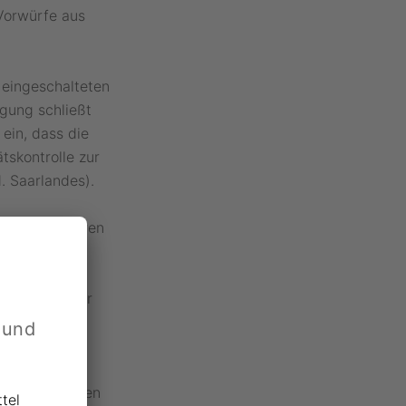
 Vorwürfe aus
 eingeschalteten
gung schließt
ein, dass die
tskontrolle zur
. Saarlandes).
r Messverfahren
 solange und
oben werden.
er nicht mehr
ührer der
 und
ndigkeit können
tel