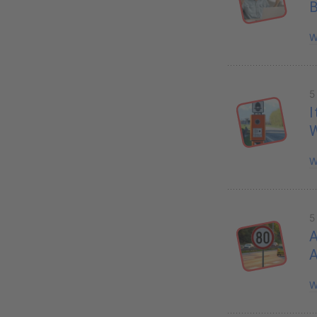
B
W
5
I
W
5
A
W