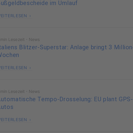
ußgeldbescheide im Umlauf
EITERLESEN
·
 min Lesezeit
News
taliens Blitzer-Superstar: Anlage bringt 3 Millio
Wochen
EITERLESEN
·
 min Lesezeit
News
utomatische Tempo-Drosselung: EU plant GPS
Autos
EITERLESEN