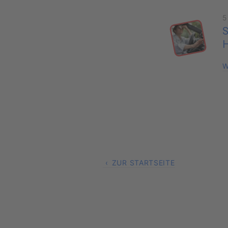
5
S
H
W
ZUR STARTSEITE