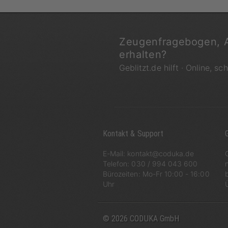
Zeugenfragebogen, 
erhalten?
Geblitzt.de hilft · Online, sc
Kontakt & Support
G
E-Mail:
kontakt@coduka.de
Telefon:
030 / 994 043 600
Bürozeiten: Mo-Fr 10:00 - 16:00
Uhr
© 2026 CODUKA GmbH