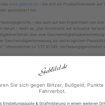
rtals
www.geblitzt.de
– die sich als Prozessfinanzierer auf
hr spezialisiert hat.
rfassungsgerichts – das auch auf den Ergebnissen von drei
 beruht – heißt es: „Das Grundrecht auf wirksame Verteidi
ußgeldverfahren über eine Geschwindigkeitsüberschreitung 
 Geschwindigkeitsmessung zur nachträglichen Plausibilitä
.“ (Aktenzeichen Lv 7/17, ID 345, Verfassungsgerichtshof d
das
Gericht
darauf hin, dass die Ergebnisse standardisierte
hen Verhandlung und Entscheidung zugrunde zu legen sind,
stantiierten (konkreten) Einwände gegen ihre Validität erh
andardisierten Messverfahren weiterhin Bestand, können ab
ls fehlerfrei betrachtet werden“, so Jan Ginhold, Geschäftsf
ren Sie sich gegen Blitzer, Bußgeld, Punkte
Fahrverbot.
spunkte für fehlende Plausibilität der gemessenen Geschwi
% Einstellungsquote & Strafmilderung in einem weiteren Drit