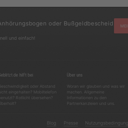
Anhörungsbogen oder Bußgeldbescheid
MEI
hnell und einfach!
eblitzt.de hilft bei
Über uns
Geschwindigkeit oder Abstand
Woran wir glauben und was wir
nicht eingehalten? Mobiltelefon
machen. Allgemeine
benutzt? Rotlicht übersehen?
Informationen zu den
Überholt?
Partnerkanzleien und uns.
Blog
Presse
Nutzungsbedingun