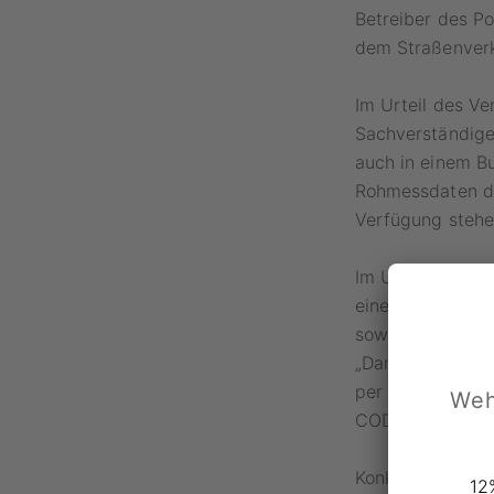
Betreiber des Po
dem Straßenverke
Im Urteil des Ve
Sachverständigen
auch in einem B
Rohmessdaten der
Verfügung stehen
Im Urteil weist 
einer gerichtlic
soweit keine sub
„Damit haben st
per Definition a
Weh
CODUKA.
Konkrete Anhalt
12