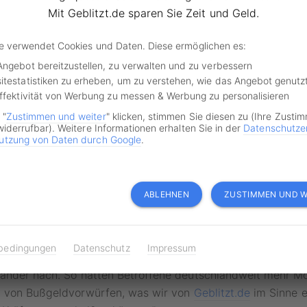
enn das
Blitzerfoto
nicht eindeutig ist, mehrere Fahrzeuge g
Mit Geblitzt.de sparen Sie Zeit und Geld.
oder wenn der Betroffene nicht eindeutig als Fahrzeugführ
itere Anhaltspunkte wären zum Beispiel Verstöße gegen di
de verwendet Cookies und Daten. Diese ermöglichen es:
tung der Messanlage oder wenn das geblitzte Fahrzeug ei
Angebot bereitzustellen, zu verwalten und zu verbessern
h schlechte Sichtverhältnisse und eine hohe Verkehrsdicht
itestatistiken zu erheben, um zu verstehen, wie das Angebot genutz
eugen in Bezug auf den Tachostand zum Zeitpunkt des Blitz
Effektivität von Werbung zu messen & Werbung zu personalisieren
ine Grundlage für die erfolgreiche Anfechtung der Vorwürf
 "
Zustimmen und weiter
" klicken, stimmen Sie diesen zu (Ihre Zusti
widerrufbar). Weitere Informationen erhalten Sie in der
Datenschutze
utzung von Daten durch Google
.
t zudem deutlich, dass die saarländischen Gerichte an di
iner abweichenden späteren Entscheidung des Bundesgerich
sgerichts, gebunden sind. Dies bedeutet, dass zukünftige 
ABLEHNEN
ZUSTIMMEN UND W
lichen Fällen nach Rechtsbeschwerde durch das Verfassung
ert werden.
bedingungen
Datenschutz
Impressum
e Entscheidung des Gerichts“, so Ginhold weiter. „Hoffentli
änder nach. So hätten Betroffene deutschlandweit mehr Mö
 von Bußgeldvorwürfen, was wir von
Geblitzt.de
im Sinne e