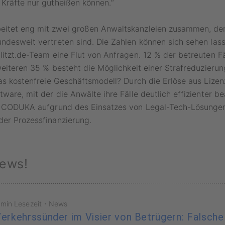
Kräfte nur gutheißen können.“
itet eng mit zwei großen Anwaltskanzleien zusammen, der
ndesweit vertreten sind. Die Zahlen können sich sehen lass
litzt.de-Team eine Flut von Anfragen. 12 % der betreuten F
 weiteren 35 % besteht die Möglichkeit einer Strafreduzieru
das kostenfreie Geschäftsmodell? Durch die Erlöse aus Lizen
tware, mit der die Anwälte ihre Fälle deutlich effizienter b
ie CODUKA aufgrund des Einsatzes von Legal-Tech-Lösungen
der Prozessfinanzierung.
ews!
·
 min Lesezeit
News
erkehrssünder im Visier von Betrügern: Falsche