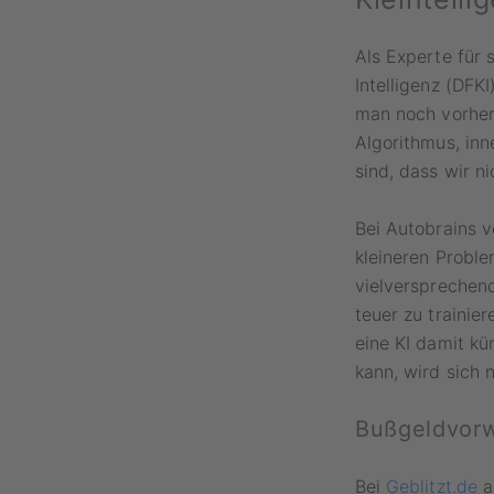
Als Experte für 
Intelligenz (DFK
man noch vorherz
Algorithmus, inn
sind, dass wir n
Bei Autobrains v
kleineren Proble
vielversprechend
teuer zu trainie
eine KI damit kü
kann, wird sich 
Bußgeldvorwü
Bei
Geblitzt.de
a