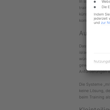
In solchen Grenz
Webs
Die 
trainiert und d
künstliche Intell
Indem Sie
jederzeit 
kommen könne.
und
zur N
Autonomes
Dass Grenzfälle 
israelischen KI-
würde die KI per
Nutzungs
gewünscht in de
Anforderungen d
Die Systeme „mit
keine Lösung, d
beim Training a
Kleinteil