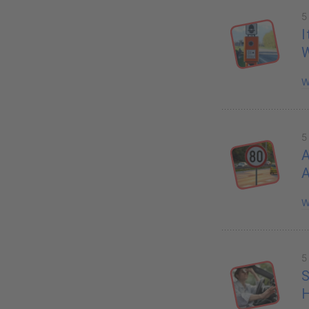
5
I
W
5
A
W
5
S
H