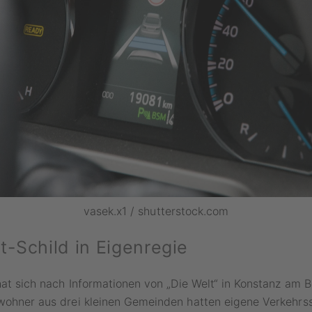
vasek.x1 / shutterstock.com
t-Schild in Eigenregie
 hat sich nach Informationen von „Die Welt“ in Konstanz am
wohner aus drei kleinen Gemeinden hatten eigene Verkehrss