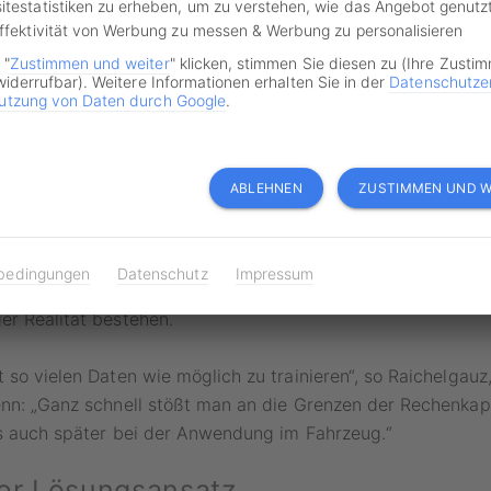
- oder Randfällen wären die Algorithmen nicht auf die spezi
itestatistiken zu erheben, um zu verstehen, wie das Angebot genutz
Effektivität von Werbung zu messen & Werbung zu personalisieren
aher überfordert. Kritische Stimmen würden demnach davon
igenz in vielen Bereichen vorerst nicht wirtschaftlich sicher
 "
Zustimmen und weiter
" klicken, stimmen Sie diesen zu (Ihre Zusti
widerrufbar). Weitere Informationen erhalten Sie in der
Datenschutze
utzung von Daten durch Google
.
 Fahren auf dem Prüfstand
ABLEHNEN
ZUSTIMMEN UND W
gar nicht selten auftreten, sagt auch Igal Raichelgauz, der 
Start-ups Autobrains. Im Zuge der Forschung hinsichtlich 
manent auf solche Randfälle stoßen, sodass der Fahrer häuf
bedingungen
Datenschutz
Impressum
n Prozess eingreifen müsse. Vollautonome Systeme könnten 
er Realität bestehen.
 so vielen Daten wie möglich zu trainieren“, so Raichelgauz,
enn: „Ganz schnell stößt man an die Grenzen der Rechenkap
ls auch später bei der Anwendung im Fahrzeug.“
iger Lösungsansatz