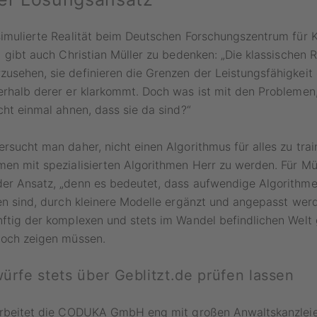
simulierte Realität beim Deutschen Forschungszentrum für K
I) gibt auch Christian Müller zu bedenken: „Die klassischen
usehen, sie definieren die Grenzen der Leistungsfähigkeit 
erhalb derer er klarkommt. Doch was ist mit den Problemen,
icht einmal ahnen, dass sie da sind?“
ersucht man daher, nicht einen Algorithmus für alles zu trai
men mit spezialisierten Algorithmen Herr zu werden. Für Mül
er Ansatz, „denn es bedeutet, dass aufwendige Algorithmen
ren sind, durch kleinere Modelle ergänzt und angepasst wer
nftig der komplexen und stets im Wandel befindlichen Welt
noch zeigen müssen.
rfe stets über Geblitzt.de prüfen lassen
rbeitet die CODUKA GmbH eng mit großen Anwaltskanzle