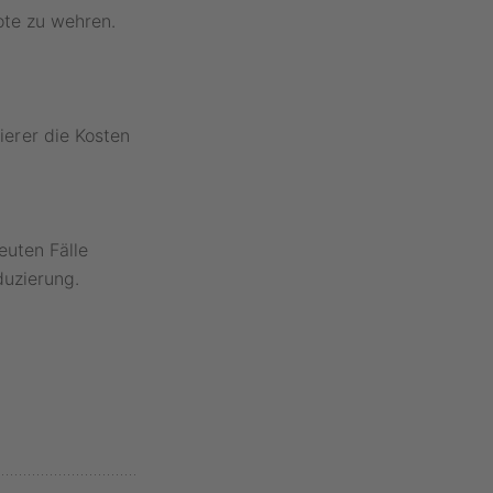
ote zu wehren.
erer die Kosten
euten Fälle
duzierung.