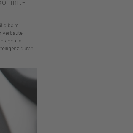
olimit-
älle beim
n verbaute
 Fragen in
telligenz durch