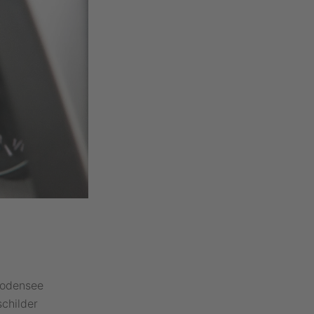
 Bodensee
childer