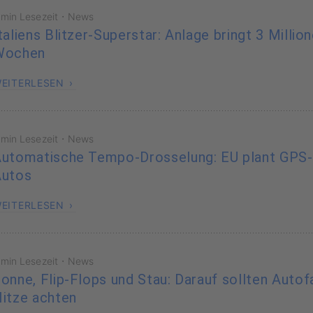
·
 min Lesezeit
News
taliens Blitzer-Superstar: Anlage bringt 3 Millio
Wochen
EITERLESEN
·
 min Lesezeit
News
utomatische Tempo-Drosselung: EU plant GPS
Autos
EITERLESEN
·
 min Lesezeit
News
onne, Flip-Flops und Stau: Darauf sollten Autof
itze achten