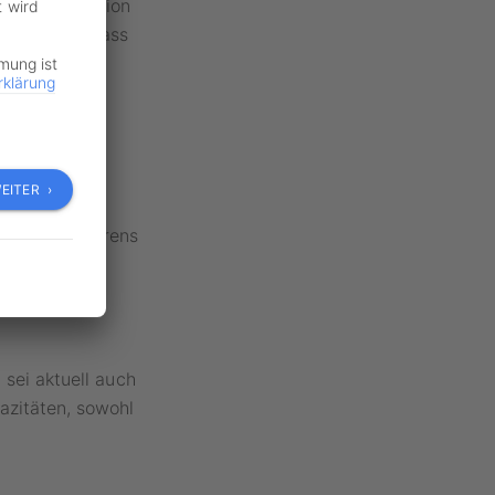
fische Situation
t wird
 ausgehen, dass
 zum Einsatz
mmung ist
rklärung
EITER ›
Chef des
autonomen Fahrens
iger als
so nicht die
 sei aktuell auch
azitäten, sowohl