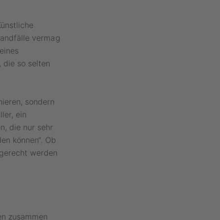
ünstliche
 Randfälle vermag
eines
 die so selten
nieren, sondern
ler, ein
, die nur sehr
den können“. Ob
 gerecht werden
ien zusammen