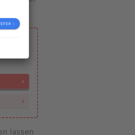
ür alle
EITER ›
halten?
›
›
en lassen