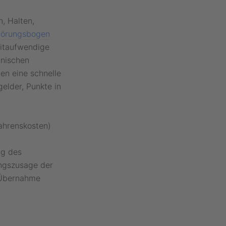
, Halten,
örungsbogen
eitaufwendige
hnischen
en eine schnelle
elder, Punkte in
fahrenskosten)
ng des
ungszusage der
 Übernahme