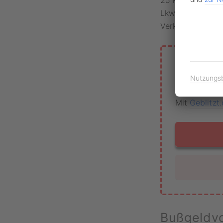
Lkw-Fahrer berei
Verkehrsteilneh
Anhöru
Nutzungs
Wehren Sie 
Mit
Geblitzt
Bußgeldvo