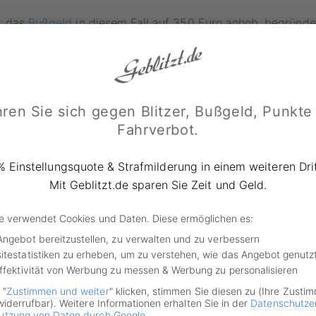
t
das
Bußgeld
in diesem Fall auf 350 Euro anhob, begründe
6.2022 (974 OWi 533 Js-OWi 18474/22) wie folgt: „Aufgrun
Bauweise und den höher angeordneten Frontstrukturelemente
e eines Unfalls eine größere Gefährdung für andere Verkeh
ren Sie sich gegen Blitzer, Bußgeld, Punkte
Fahrverbot.
g sei hierbei vor dem Hintergrund der Regelungen des § 3
 da Wechsellichtzeichen darauf abzielen würden, querende
% Einstellungsquote & Strafmilderung in einem weiteren Drit
mern im Kreuzungsbereich der Lichtzeichenanlage vor einem
Mit Geblitzt.de sparen Sie Zeit und Geld.
de verwendet Cookies und Daten. Diese ermöglichen es:
l Lkw
Angebot bereitzustellen, zu verwalten und zu verbessern
itestatistiken zu erheben, um zu verstehen, wie das Angebot genutz
 werden aufgrund der besonderen Gefahr, die von ihren F
Effektivität von Werbung zu messen & Werbung zu personalisieren
 zum Beispiel bei Geschwindigkeitsverstößen, härter sankt
 "
Zustimmen und weiter
" klicken, stimmen Sie diesen zu (Ihre Zusti
n Pkw- oder Motorrad-Fahrer außerhalb geschlossener Orts
widerrufbar). Weitere Informationen erhalten Sie in der
Datenschutze
dem
Tempolimit
ein Bußgeld in Höhe von 100 Euro zahlen mus
utzung von Daten durch Google
.