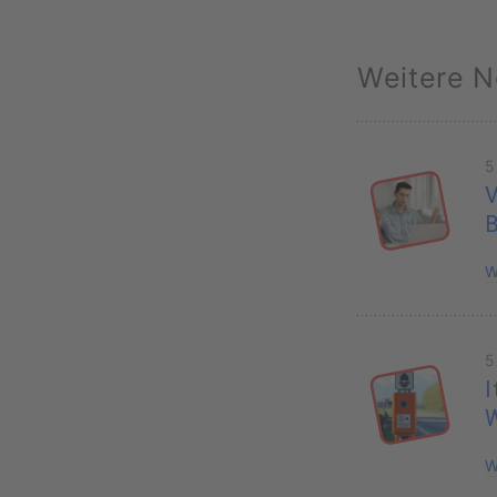
Weitere N
5
V
B
W
5
I
W