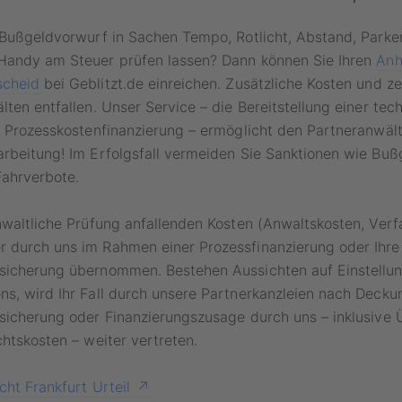
 Bußgeldvorwurf in Sachen Tempo, Rotlicht, Abstand, Parken
Handy am Steuer prüfen lassen? Dann können Sie Ihren
Anh
scheid
bei Geblitzt.de einreichen. Zusätzliche Kosten und z
lten entfallen. Unser Service – die Bereitstellung einer tec
d Prozesskostenfinanzierung – ermöglicht den Partneranwält
rbeitung! Im Erfolgsfall vermeiden Sie Sanktionen wie Bußg
Fahrverbote.
nwaltliche Prüfung anfallenden Kosten (Anwaltskosten, Ver
 durch uns im Rahmen einer Prozessfinanzierung oder Ihre
sicherung übernommen. Bestehen Aussichten auf Einstellu
ns, wird Ihr Fall durch unsere Partnerkanzleien nach Deck
sicherung oder
Finanzierungszusage durch uns – inklusive
chtskosten – weiter vertreten.
ht Frankfurt Urteil