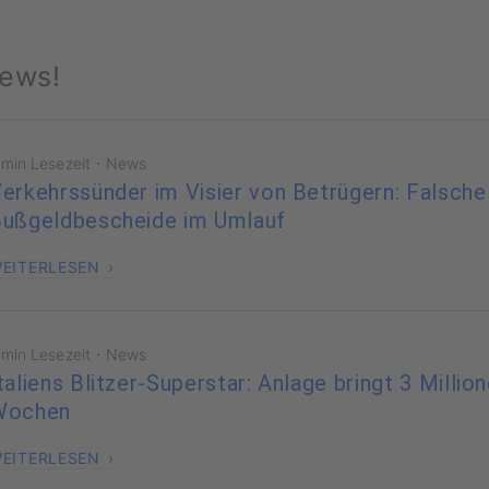
ews!
·
 min Lesezeit
News
erkehrssünder im Visier von Betrügern: Falsche
ußgeldbescheide im Umlauf
EITERLESEN
·
 min Lesezeit
News
taliens Blitzer-Superstar: Anlage bringt 3 Millio
Wochen
EITERLESEN