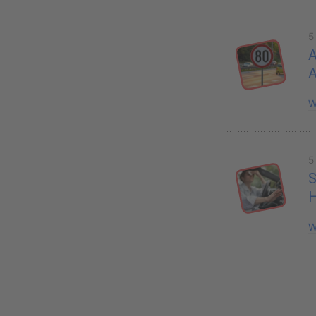
5
A
W
5
S
H
W