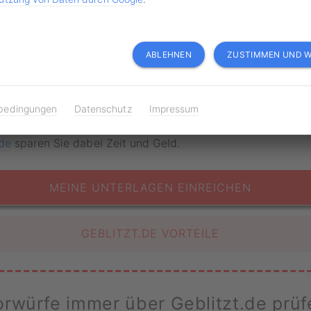
ts 240 Euro. Der eine Punkt im Fahreignungsregister wird f
mer verhängt.
ABLEHNEN
ZUSTIMMEN UND W
ngsbogen oder Bußgeldbescheid er
bedingungen
Datenschutz
Impressum
sich gegen Bußgeld, Punkte und Fahrverbot.
.de
sparen Sie dabei Zeit und Geld.
MEINE UNTERLAGEN EINREICHEN
GEBLITZT.DE VORTEILE
rwürfe immer über Geblitzt.de prüf