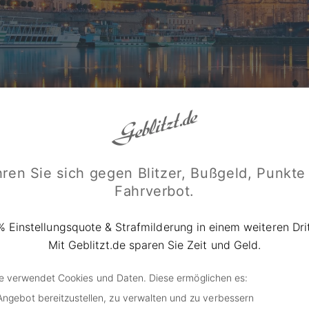
ren Sie sich gegen Blitzer, Bußgeld, Punkte
Fahrverbot.
© aletheia25 / shutterstock.com (Symbolbild)
% Einstellungsquote & Strafmilderung in einem weiteren Drit
Mit Geblitzt.de sparen Sie Zeit und Geld.
ge deckt auf: Rekordjahr für Dresd
überwachung
de verwendet Cookies und Daten. Diese ermöglichen es:
Angebot bereitzustellen, zu verwalten und zu verbessern
en verzeichnete im vergangenen Jahr Rekord-Einnahmen d