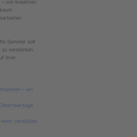
– von kreativen
 kaum
gsarbeiten
 Ab Sommer soll
 zu verstärken.
f ihrer
einnahmen – ein
Osterfeiertage
h mehr Verstößen