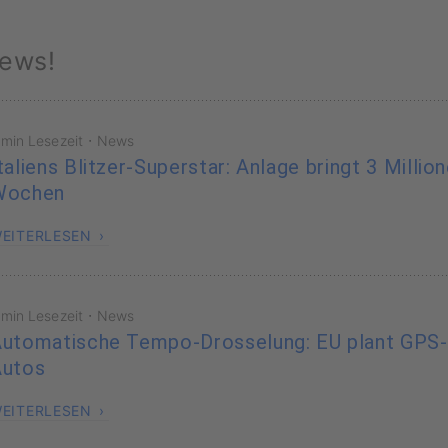
ews!
·
 min Lesezeit
News
taliens Blitzer-Superstar: Anlage bringt 3 Millio
Wochen
EITERLESEN
·
 min Lesezeit
News
utomatische Tempo-Drosselung: EU plant GPS
Autos
EITERLESEN