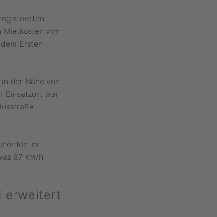
registrierten
en Mietkosten von
t dem Ersten
 in der Nähe von
r Einsatzort war
siusstraße
Behörden im
 was 87 km/h
 erweitert