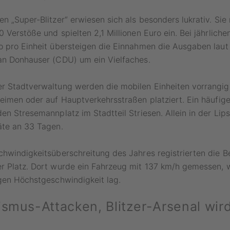
n „Super-Blitzer“ erwiesen sich als besonders lukrativ. Sie 
 Verstöße und spielten 2,1 Millionen Euro ein. Bei jährlich
o pro Einheit übersteigen die Einnahmen die Ausgaben lau
an Donhauser (CDU) um ein Vielfaches.
r Stadtverwaltung werden die mobilen Einheiten vorrangig
eimen oder auf Hauptverkehrsstraßen platziert. Ein häufige
en Stresemannplatz im Stadtteil Striesen. Allein in der Lip
äte an 33 Tagen.
chwindigkeitsüberschreitung des Jahres registrierten die 
r Platz. Dort wurde ein Fahrzeug mit 137 km/h gemessen,
gen Höchstgeschwindigkeit lag.
ismus-Attacken, Blitzer-Arsenal wird