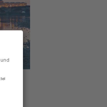
 und
tel
ens
urch