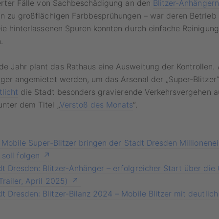
ierter Fälle von Sachbeschädigung an den
Blitzer-Anhängern
hin zu großflächigen Farbbesprühungen – war deren Betrieb
Die hinterlassenen Spuren konnten durch einfache Reinigun
.
e Jahr plant das Rathaus eine Ausweitung der Kontrollen.
nger angemietet werden, um das Arsenal der „Super-Blitzer“
tlicht
die Stadt besonders gravierende Verkehrsvergehen au
nter dem Titel „
Verstoß des Monats
“.
: Mobile Super-Blitzer bringen der Stadt Dresden Millionen
soll folgen
 Dresden: Blitzer-Anhänger – erfolgreicher Start über die 
railer, April 2025)
 Dresden: Blitzer-Bilanz 2024 – Mobile Blitzer mit deutlic