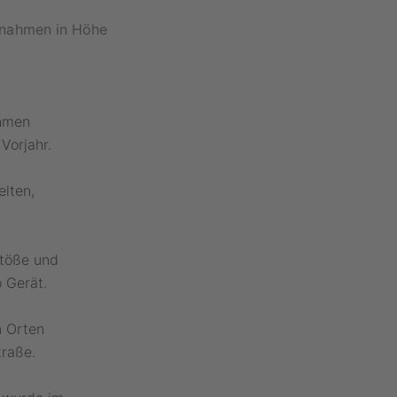
nnahmen in Höhe
ahmen
Vorjahr.
elten,
stöße und
o Gerät.
n Orten
traße.