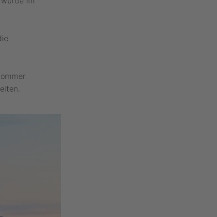
 wurde im
die
 Sommer
eiten.