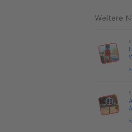
Weitere N
5
I
W
5
A
W