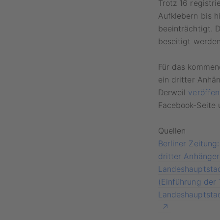
Trotz 16 registr
Aufklebern bis 
beeinträchtigt. 
beseitigt werden
Für das kommend
ein dritter Anhä
Derweil
veröffen
Facebook-Seite u
Quellen
Berliner Zeitung
dritter Anhänger 
Landeshauptstadt
(Einführung der T
Landeshauptstadt