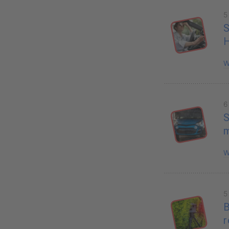
5
S
H
W
6
S
W
5
B
r