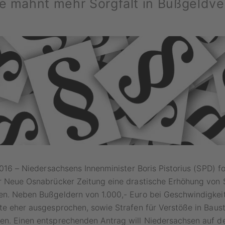
de mahnt mehr Sorgfalt in Bußgeldve
 2016 – Niedersachsens Innenminister Boris Pistorius (SPD) f
r Neue Osnabrücker Zeitung eine drastische Erhöhung von 
en. Neben Bußgeldern von 1.000,- Euro bei Geschwindigkei
te eher ausgesprochen, sowie Strafen für Verstöße in Baus
en. Einen entsprechenden Antrag will Niedersachsen auf de