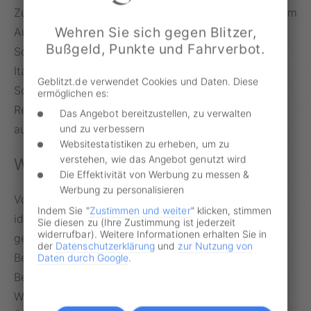
Zudem gilt es, sich vor der Abfahrt mit den jeweils im
Wehren Sie sich gegen Blitzer,
Ausland geltenden Regeln für Winterreifen und
Bußgeld, Punkte und Fahrverbot.
Schneeketten vertraut zu machen. In Frankreich,
Italien und Österreich können die Behörden eine
Geblitzt.de verwendet Cookies und Daten. Diese
Schneekettenpflicht anordnen. Diese wird in der
ermöglichen es:
Regel wie auch in Deutschland durch Schilder
Das Angebot bereitzustellen, zu verwalten
und zu verbessern
ausgewiesen.
Websitestatistiken zu erheben, um zu
verstehen, wie das Angebot genutzt wird
Wenn das Fahrzeug liegen bleibt
Die Effektivität von Werbung zu messen &
Werbung zu personalisieren
Vor Fahrtantritt sollte das eigene Fahrzeug
Indem Sie "
Zustimmen und weiter
" klicken, stimmen
idealerweise in einer Werkstatt auf Herz und Nieren
Sie diesen zu (Ihre Zustimmung ist jederzeit
widerrufbar). Weitere Informationen erhalten Sie in
geprüft werden. Das gilt vor allem für die
der
Datenschutzerklärung
und
zur Nutzung von
Beleuchtung, die Flüssigkeitsstände und die
Daten durch Google
.
Bereifung. Bleibt das Auto auf der Fahrt in die
Winterferien dennoch auf der Straße liegen, ist der