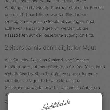
Jahren. Insbesondere die Fernstraßen in die
Wintersportorte wie die Tauernautobahn, der Brenner
und der Gotthard-Route werden Skiurlaubern
womöglich einiges an Geduld abverlangen. Auch
sollte vor Fahrtantritt geprüft werden, ob die
Passstraßen auf der Reiseroute zugänglich sind.
Zeitersparnis dank digitaler Maut
Wer für seine Reise ins Ausland eine Vignette
benötigt oder auf mautpflichtigen Straßen fährt, kann
sich die Wartezeit an Tankstellen sparen, indem er
eine digitale Vignette bzw. elektronische
Streckenmaut digital erwirbt. Unseriösen Anbietern
mit Mondpreisen sollte man dabei aber aus dem Weg
gehen.