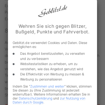
Euro bezahlen. Außerorts gibt es ebenfalls einen
Punkt und das
Bußgeld
erhöht sich von 70 auf 100
Euro.
Wehren Sie sich gegen Blitzer,
84 km/h in Tempo-30-Zone
Bußgeld, Punkte und Fahrverbot.
Auch im vergangenen Jahr machten einige
Geblitzt.de verwendet Cookies und Daten. Diese
ermöglichen es:
Verkehrsteilnehmer von sich reden. Nach Angaben
Das Angebot bereitzustellen, zu verwalten
der Stadt wurden gleich zwei Autofahrer mit 84 km/h
und zu verbessern
bei Tempo 30 geblitzt. Weitere Höchstwerte
Websitestatistiken zu erheben, um zu
verzeichneten zwei Verkehrsteilnehmer, die bei
verstehen, wie das Angebot genutzt wird
Die Effektivität von Werbung zu messen &
Tempo 70 mit 152 km/h bzw. 148 km/h geblitzt
Werbung zu personalisieren
wurden. Satte 164 km/h erlaubte sich ein Autofahrer
Indem Sie "
Zustimmen und weiter
" klicken, stimmen
bei zulässigen 70 km/h im Juli auf der Dortmunder
Sie diesen zu (Ihre Zustimmung ist jederzeit
widerrufbar). Weitere Informationen erhalten Sie in
Straße.
der
Datenschutzerklärung
und
zur Nutzung von
Daten durch Google
.