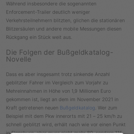
Während insbesondere die sogenannten
Enforcement-Trailer deutlich weniger
Verkehrsteilnehmern blitzten, glichen die stationären
Blitzersäulen und andere mobile Messungen diesen
Rückgang ein Stück weit aus.
Die Folgen der Bußgeldkatalog-
Novelle
Dass es aber insgesamt trotz sinkende Anzahl
geblitzter Fahrer im Vergleich zum Vorjahr zu
Mehreinnahmen in Höhe von 1,9 Millionen Euro
gekommen ist, liegt an dem im November 2021 in
Kraft getretenen neuen
Bußgeldkatalog
. Wer zum
Beispiel mit dem Pkw innerorts mit 21 – 25 km/h zu
schnell geblitzt wird, erhält nach wie vor einen Punkt
in Flensburg, aber muss nicht mehr 80, sondern 115