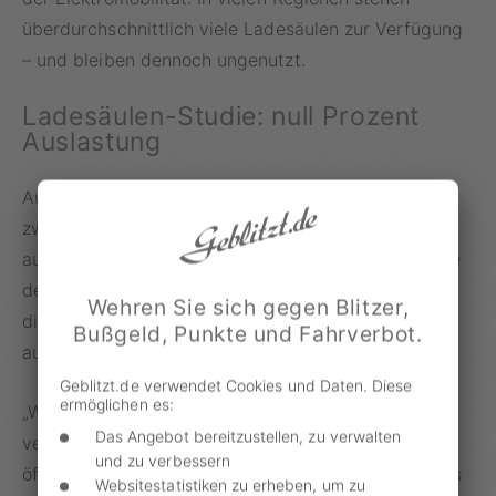
überdurchschnittlich viele Ladesäulen zur Verfügung
– und bleiben dennoch ungenutzt.
Ladesäulen-Studie: null Prozent
Auslastung
Auch die Automobilwoche hat auf den Unterschied
zwischen Wunsch und Wirklichkeit beim E-Auto
aufmerksam gemacht und verweist auf eine Analyse
der Firma Elvah. Das Elektromobilitäts-Startup hat
Wehren Sie sich gegen Blitzer,
die Daten öffentlich zugänglicher Ladestationen
Bußgeld, Punkte und Fahrverbot.
ausgewertet:
Geblitzt.de verwendet Cookies und Daten. Diese
ermöglichen es:
„Während die Zahl der E-Auto-Neuzulassungen im
Das Angebot bereitzustellen, zu verwalten
vergangenen Jahr sank, stieg die Zahl der
und zu verbessern
öffentlichen Ladepunkte in Deutschland um mehr als
Websitestatistiken zu erheben, um zu