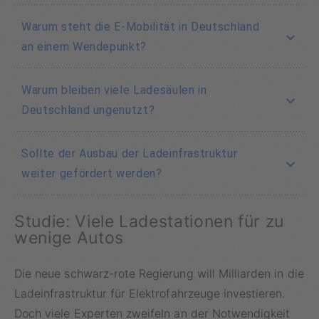
Warum steht die E-Mobilität in Deutschland
an einem Wendepunkt?
Die E-Mobilität in Deutschland steht an einem
Warum bleiben viele Ladesäulen in
Wendepunkt, da trotz stabilisierender
Deutschland ungenutzt?
Fahrzeugbestände die Neuzulassungen
rückläufig sind und viele Ladesäulen
Trotz eines kontinuierlichen Ausbaus der
Sollte der Ausbau der Ladeinfrastruktur
unterausgelastet bleiben. Das ursprüngliche
Ladeinfrastruktur bleibt ein erheblicher Teil
weiter gefördert werden?
Ziel von 15 Millionen Elektroautos bis 2030
der Ladesäulen unterausgelastet. Ein großer
scheint immer weiter entfernt. Zudem gibt es
Teil der Schnellladesäulen hat sogar eine
Experten hinterfragen, ob der Ausbau der
regionale Ungleichgewichte bei der
Studie: Viele Ladestationen für zu
Auslastung von null Prozent. Regionale
Ladeinfrastruktur weiterhin notwendig ist.
wenige Autos
Ladeinfrastruktur.
Unterschiede und die ungleiche Verteilung
Angesichts der niedrigen Auslastung vieler
von Elektrofahrzeugen und Ladesäulen tragen
Ladesäulen stellen Kritiker infrage, ob die
Die neue schwarz-rote Regierung will Milliarden in die
zu dieser geringen Nutzung bei.
Steuermittel sinnvoll investiert werden oder
Ladeinfrastruktur für Elektrofahrzeuge investieren.
ob die Effizienz der bestehenden Infrastruktur
Doch viele Experten zweifeln an der Notwendigkeit