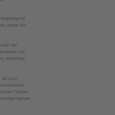
mengelage ist
on, denen die
ision der
sprochen und
n, allerdings
 als auch
ökonomischen
ärteten Fronten
itischen Nenner