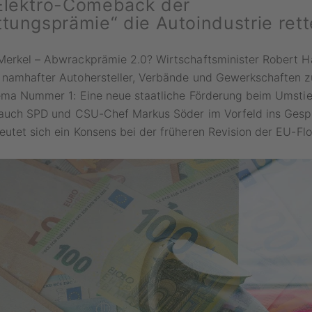
Elektro-Comeback der
ttungsprämie“ die Autoindustrie ret
Merkel – Abwrackprämie 2.0? Wirtschaftsminister Robert H
 namhafter Autohersteller, Verbände und Gewerkschaften z
hema Nummer 1: Eine neue staatliche Förderung beim Umstie
e auch SPD und CSU-Chef Markus Söder im Vorfeld ins Ges
utet sich ein Konsens bei der früheren Revision der EU-Flot