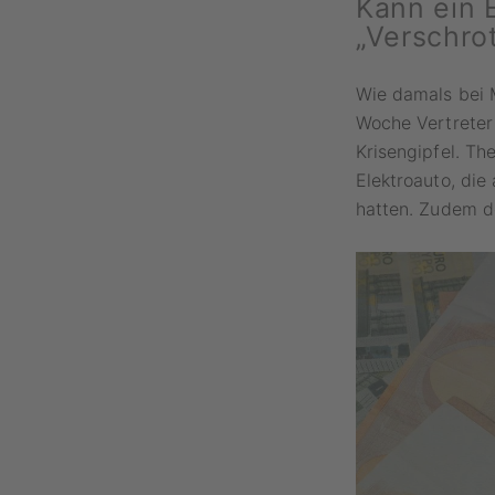
Kann ein 
„Verschro
Wie damals bei 
Woche Vertreter
Krisengipfel. T
Elektroauto, di
hatten. Zudem de