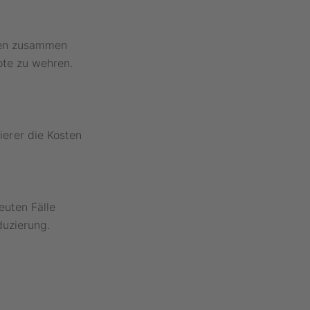
ien zusammen
ote zu wehren.
erer die Kosten
euten Fälle
duzierung.