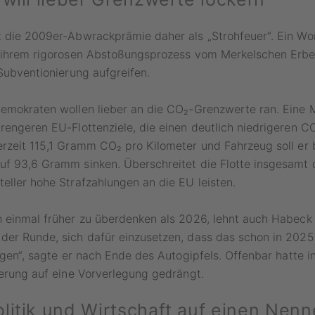
 die 2009er-Abwrackprämie daher als „Strohfeuer“. Ein Wor
n ihrem rigorosen Abstoßungsprozess vom Merkelschen Erbe
 Subventionierung aufgreifen.
emokraten wollen lieber an die CO₂-Grenzwerte ran. Eine M
rengeren EU-Flottenziele, die einen deutlich niedrigeren 
rzeit 115,1 Gramm CO₂ pro Kilometer und Fahrzeug soll er 
uf 93,6 Gramm sinken. Überschreitet die Flotte insgesamt 
eller hohe Strafzahlungen an die EU leisten.
 einmal früher zu überdenken als 2026, lehnt auch Habeck 
der Runde, sich dafür einzusetzen, dass das schon in 2025
olgen“, sagte er nach Ende des Autogipfels. Offenbar hatte 
ierung auf eine Vorverlegung gedrängt.
litik und Wirtschaft auf einen Nenn