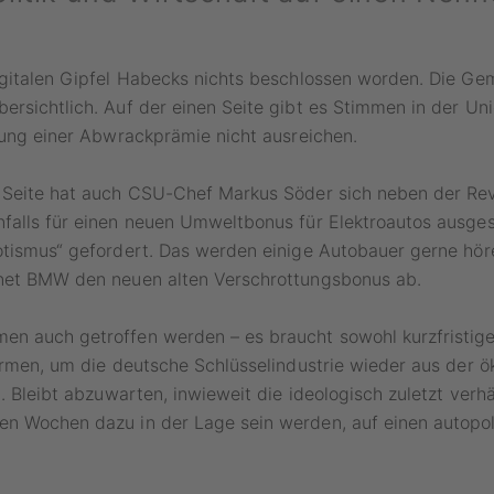
igitalen Gipfel Habecks nichts beschlossen worden. Die Ge
rsichtlich. Auf der einen Seite gibt es Stimmen in der Uni
kung einer Abwrackprämie nicht ausreichen.
 Seite hat auch CSU-Chef Markus Söder sich neben der Rev
falls für einen neuen Umweltbonus für Elektroautos ausge
tismus“ gefordert. Das werden einige Autobauer gerne höre
net BMW den neuen alten Verschrottungsbonus ab.
n auch getroffen werden – es braucht sowohl kurzfristige
ormen, um die deutsche Schlüsselindustrie wieder aus der 
n. Bleibt abzuwarten, inwieweit die ideologisch zuletzt verh
n Wochen dazu in der Lage sein werden, auf einen autopol