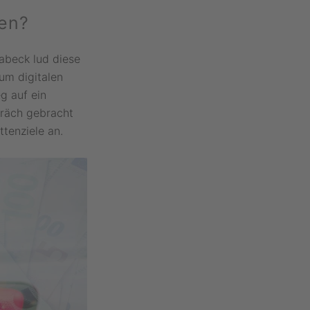
ten?
abeck lud diese
um digitalen
g auf ein
präch gebracht
tenziele an.