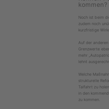
kommen?
Noch ist beim d
zudem noch unübe
kurzfristige Wir
Auf der anderen
Grenzwerte eben
mehr „Autopatrio
lehnt ausgerech
Welche Maßnahme
strukturelle Ref
Talfahrt zu hole
in den kommende
zu kommen.