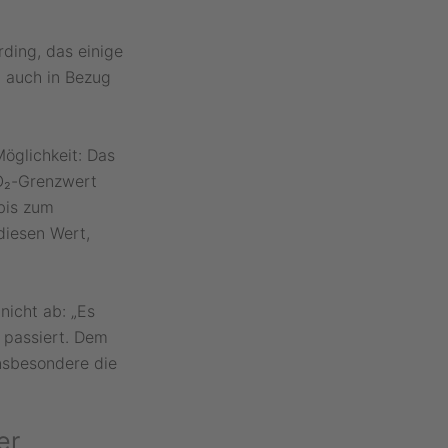
ding, das einige
 auch in Bezug
öglichkeit: Das
CO₂-Grenzwert
bis zum
diesen Wert,
nicht ab: „Es
 passiert. Dem
insbesondere die
er