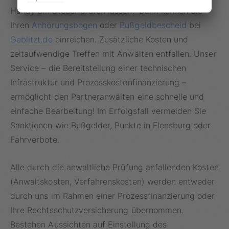
Handy am Steuer prüfen lassen? Dann können Sie
Ihren
Anhörungsbogen
oder
Bußgeldbescheid
bei
Geblitzt.de
einreichen. Zusätzliche Kosten und
zeitaufwendige Treffen mit Anwälten entfallen. Unser
Service – die Bereitstellung einer technischen
Infrastruktur und Prozesskostenfinanzierung –
ermöglicht den Partneranwälten eine schnelle und
einfache Bearbeitung! Im Erfolgsfall vermeiden Sie
Sanktionen wie Bußgelder, Punkte in Flensburg oder
Fahrverbote.
Alle durch die anwaltliche Prüfung anfallenden Kosten
(Anwaltskosten, Verfahrenskosten) werden entweder
durch uns im Rahmen einer Prozessfinanzierung oder
Ihre Rechtsschutzversicherung übernommen.
Bestehen Aussichten auf Einstellung des