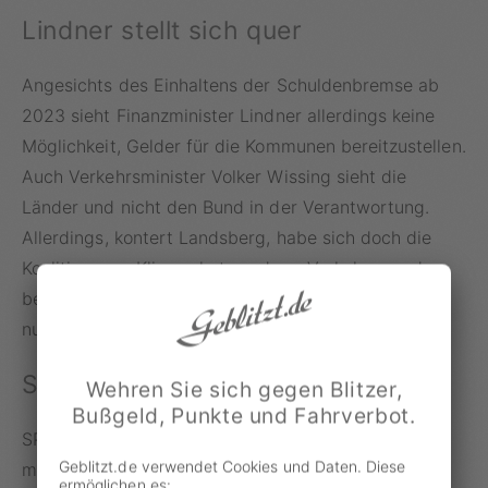
Lindner stellt sich quer
Angesichts des Einhaltens der Schuldenbremse ab
2023 sieht Finanzminister Lindner allerdings keine
Möglichkeit, Gelder für die Kommunen bereitzustellen.
Auch Verkehrsminister Volker Wissing sieht die
Länder und nicht den Bund in der Verantwortung.
Allerdings, kontert Landsberg, habe sich doch die
Koalition zum Klimaschutz und zur Verkehrswende
bekannt und die Investition in Busse und Bahnen sei
nun mal ein Teil davon.
SPD für 9-Euro-Ticket-Nachfolger
Wehren Sie sich gegen Blitzer,
Bußgeld, Punkte und Fahrverbot.
SPD-Bundesvorsitzende Saskia Esken hingegen
Geblitzt.de verwendet Cookies und Daten. Diese
mahnt die FDP, sich dem Vorschlag nicht zu
ermöglichen es: