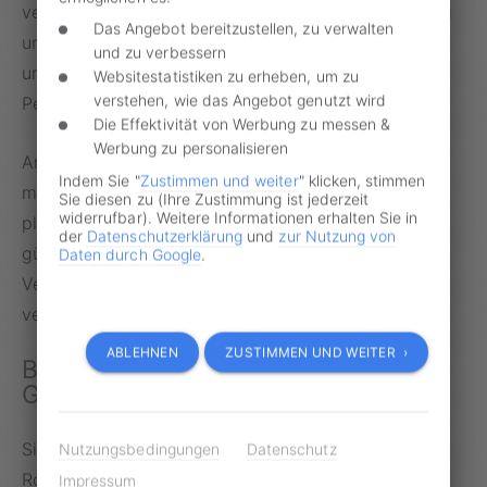
verschließen: „Das 9-Euro-Ticket ist ein voller Erfolg
Das Angebot bereitzustellen, zu verwalten
und hat gezeigt, wie groß der Bedarf an einfachen
und zu verbessern
und kostengünstigen Angeboten im öffentlichen
Websitestatistiken zu erheben, um zu
verstehen, wie das Angebot genutzt wird
Personennahverkehr ist.“
Die Effektivität von Werbung zu messen &
Werbung zu personalisieren
An Ideen für einen Nachfolger für das 9-Euro-Ticket
Indem Sie "
Zustimmen und weiter
" klicken, stimmen
mangelt es nicht. Neben Landsbergs Vorschlag
Sie diesen zu (Ihre Zustimmung ist jederzeit
widerrufbar). Weitere Informationen erhalten Sie in
plädieren die Verkehrsbetriebe für ein bundesweit
der
Datenschutzerklärung
und
zur Nutzung von
gültiges Ticket für 69 Euro pro Monat, während die
Daten durch Google
.
Verbraucherzentralen dafür sogar nur 29 Euro
veranschlagen wollen.
ABLEHNEN
ZUSTIMMEN UND WEITER ›
Bußgeldvorwürfe immer über
Geblitzt.de prüfen lassen
Sie wollen Ihren Bußgeldvorwurf in Sachen Tempo,
Nutzungsbedingungen
Datenschutz
Rotlicht, Abstand, Parken, Halten, Überholen oder
Impressum