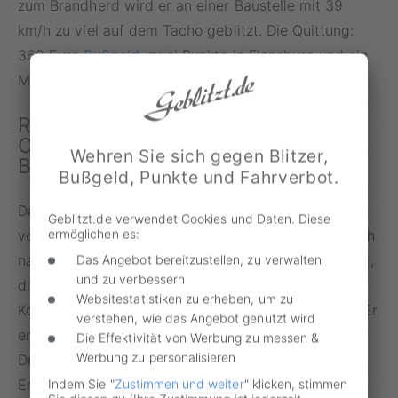
zum Brandherd wird er an einer Baustelle mit 39
km/h zu viel auf dem Tacho geblitzt. Die Quittung:
369 Euro
Bußgeld
, zwei Punkte in Flensburg und ein
Monat Fahrverbot.
Rückendeckung für das
Ordnungsamt: Die Sicht des
Wehren Sie sich gegen Blitzer,
Bürgermeisters
Bußgeld, Punkte und Fahrverbot.
Dass der
Blitzer
genau dort steht, hat nach Ansicht
Geblitzt.de verwendet Cookies und Daten. Diese
ermöglichen es:
von Bürgermeister Tobias Meier gute Gründe. „Gleich
nach der Baustelle befindet sich auch eine Kreuzung,
Das Angebot bereitzustellen, zu verwalten
und zu verbessern
die von Schülern genutzt wird“, so der
Websitestatistiken zu erheben, um zu
Kommunalpolitiker im Interview mit Radio Dresden. Er
verstehen, wie das Angebot genutzt wird
erkennt in dem rasanten Fahrstil eine Gefahr für
Die Effektivität von Werbung zu messen &
Werbung zu personalisieren
Dritte und stellt sich konsequent hinter die
Entscheidung seiner Behörde.
Indem Sie "
Zustimmen und weiter
" klicken, stimmen