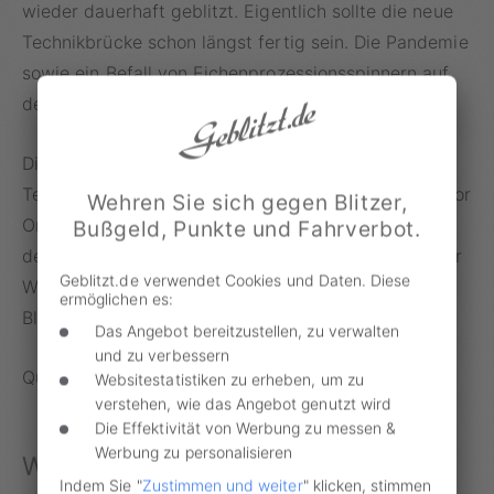
wieder dauerhaft geblitzt. Eigentlich sollte die neue
Technikbrücke schon längst fertig sein. Die Pandemie
sowie ein Befall von Eichenprozessionsspinnern auf
der Baustelle verzögerten den Ablauf.
Die moderne Technik der Brücke übermittelt
Tempoverstöße automatisch und muss nicht mehr vor
Wehren Sie sich gegen Blitzer,
Ort abgelesen werden. Damit soll die Polizeiarbeit
Bußgeld, Punkte und Fahrverbot.
deutlich erleichtert werden. Weiterhin sollen weniger
Geblitzt.de verwendet Cookies und Daten. Diese
Wartungsarbeiten nötig sein. Gekostet hat der neue
ermöglichen es:
Blitzer 1,1 Millionen Euro.
Das Angebot bereitzustellen, zu verwalten
und zu verbessern
Quelle:
hessenschau.de
Websitestatistiken zu erheben, um zu
verstehen, wie das Angebot genutzt wird
Die Effektivität von Werbung zu messen &
Werbung zu personalisieren
Weitere News!
Indem Sie "
Zustimmen und weiter
" klicken, stimmen