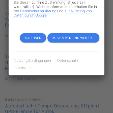
Sie diesen zu (Ihre Zustimmung ist jederzeit
widerrufbar). Weitere Informationen erhalten Sie in
der
Datenschutzerklärung
und
zur Nutzung von
·
5 min Lesezeit
News
Daten durch Google
.
Verkehrssünder im Visier von Betrügern:
Falsche E-Mail-Bußgeldbescheide im Umlauf
WEITERLESEN
ABLEHNEN
ZUSTIMMEN UND WEITER ›
·
5 min Lesezeit
News
Nutzungsbedingungen
Datenschutz
Italiens Blitzer-Superstar: Anlage bringt 3
Impressum
Millionen Euro in 10 Wochen
WEITERLESEN
·
5 min Lesezeit
News
Automatische Tempo-Drosselung: EU plant
GPS-Bremse für Autos