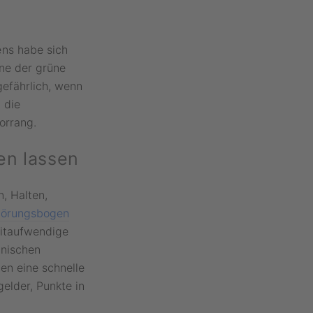
ens habe sich
ne der grüne
gefährlich, wenn
 die
orrang.
en lassen
, Halten,
örungsbogen
eitaufwendige
hnischen
en eine schnelle
elder, Punkte in