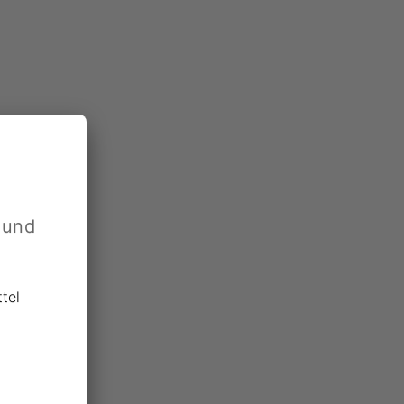
 und
h diese
tel
alle-