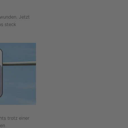
hwunden. Jetzt
as steck
ts trotz einer
len