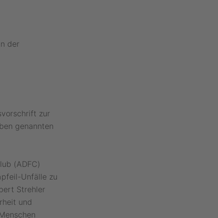
n der
vorschrift zur
oben genannten
Club (ADFC)
feil-Unfälle zu
bert Strehler
rheit und
e Menschen