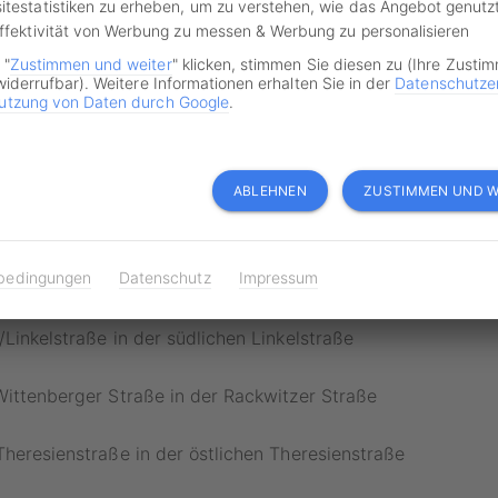
itestatistiken zu erheben, um zu verstehen, wie das Angebot genutz
Effektivität von Werbung zu messen & Werbung zu personalisieren
oyastraße in der westlichen und östlichen Goyastraße
 "
Zustimmen und weiter
" klicken, stimmen Sie diesen zu (Ihre Zusti
widerrufbar). Weitere Informationen erhalten Sie in der
Datenschutze
utzung von Daten durch Google
.
e/Straße des 18. Oktober in der westlichen Semmelweisst
ße/Altenburger Straße in der nördlichen und südlichen Alte
ABLEHNEN
ZUSTIMMEN UND W
e/An den Tierkliniken in der nördlichen Semmelweisstraße
bedingungen
Datenschutz
Impressum
n Tierkliniken
/Linkelstraße in der südlichen Linkelstraße
Wittenberger Straße in der Rackwitzer Straße
Theresienstraße in der östlichen Theresienstraße