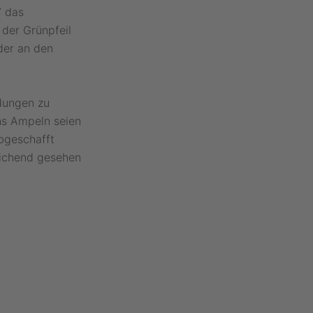
7 das
 der Grünpfeil
der an den
ndungen zu
hs Ampeln seien
bgeschafft
eichend gesehen
: