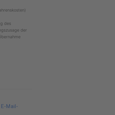
fahrenskosten)
ng des
ungszusage der
 Übernahme
 E-Mail-