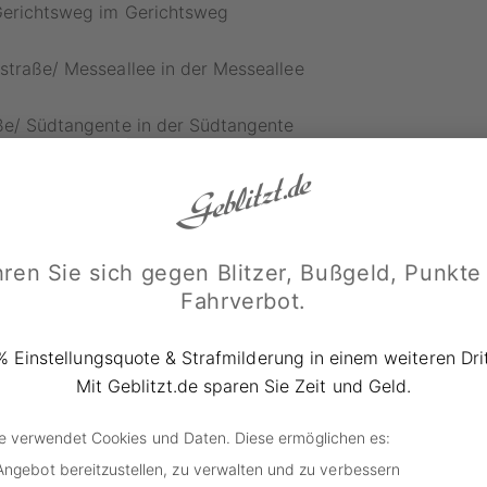
Gerichtsweg im Gerichtsweg
straße/ Messeallee in der Messeallee
aße/ Südtangente in der Südtangente
 Wodanstraße in der Portitzer Allee
ße/ An der Querbreite in der Straße An der Querbreite
ren Sie sich gegen Blitzer, Bußgeld, Punkte
Fahrverbot.
ner neuen Verwaltungsvorschrift werden auc
ontiert:
% Einstellungsquote & Strafmilderung in einem weiteren Drit
Mit Geblitzt.de sparen Sie Zeit und Geld.
e/Grünewaldstraße in der Härtelstraße
de verwendet Cookies und Daten. Diese ermöglichen es:
Ferdinand-Lassalle-Straße in der östlichen Ferdinand-Lass
Angebot bereitzustellen, zu verwalten und zu verbessern