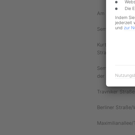
Webs
Die 
Am Sportforum/G
Indem Sie
jederzeit 
und
zur N
Semmelweisstraß
Kurt-Eisner-Stra
Straße
Semmelweisstraß
Nutzungs
der Straße An de
Travniker Straße
Berliner Straße/
Maximilianallee/