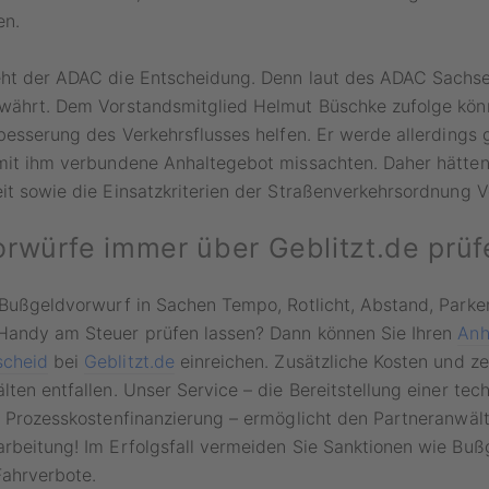
en.
eht der ADAC die Entscheidung. Denn laut des ADAC Sachs
ewährt. Dem Vorstandsmitglied Helmut Büschke zufolge kön
rbesserung des Verkehrsflusses helfen. Er werde allerdings 
 mit ihm verbundene Anhaltegebot missachten. Daher hätten
it sowie die Einsatzkriterien der Straßenverkehrsordnung V
rwürfe immer über Geblitzt.de prüf
 Bußgeldvorwurf in Sachen Tempo, Rotlicht, Abstand, Parken
Handy am Steuer prüfen lassen? Dann können Sie Ihren
Anh
scheid
bei
Geblitzt.de
einreichen. Zusätzliche Kosten und z
lten entfallen. Unser Service – die Bereitstellung einer tec
d Prozesskostenfinanzierung – ermöglicht den Partneranwält
rbeitung! Im Erfolgsfall vermeiden Sie Sanktionen wie Bußg
Fahrverbote.