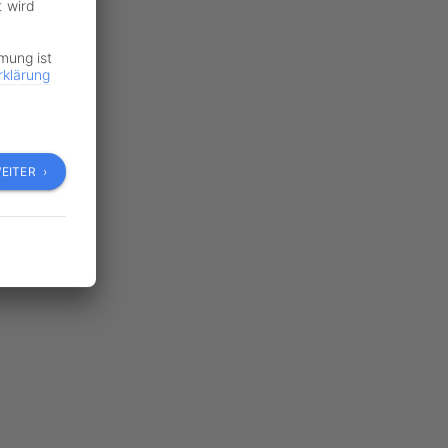
t wird
mmung ist
rklärung
raße
nburger
EITER ›
 und in