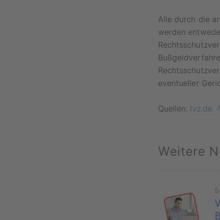
Alle durch die a
werden entweder
Rechtsschutzver
Bußgeldverfahre
Rechtsschutzver
eventueller Geri
Quellen:
lvz.de
Weitere N
5
V
B