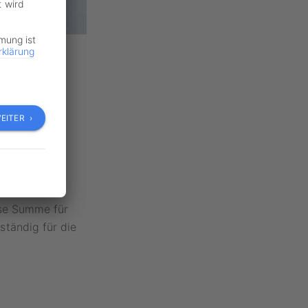
t wird
mmung ist
rklärung
EITER ›
geben. Laut
g ab sofort
iche
ese Summe für
tändig für die