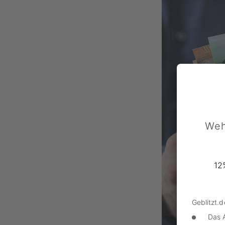
Weh
12
Geblitzt.
Das 