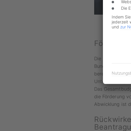
Webs
Die 
Indem Sie
jederzeit 
und
zur N
Förderpor
Die Bundesregie
Bundesumweltmi
Nutzungs
bereit. Für den 
Unterstützung b
Das Gesamtbudge
die Förderung v
Abwicklung ist d
Rückwirken
Beantrag