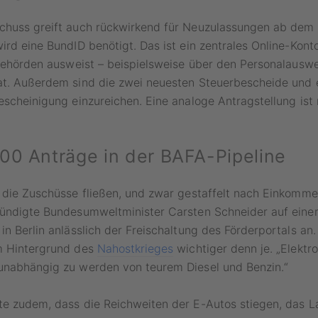
chuss greift auch rückwirkend für Neuzulassungen ab dem 
ird eine BundID benötigt. Das ist ein zentrales Online-Kon
 Behörden ausweist – beispielsweise über den Personalauswe
at. Außerdem sind die zwei neuesten Steuerbescheide und e
escheinigung einzureichen. Eine analoge Antragstellung ist 
00 Anträge in der BAFA-Pipeline
 die Zuschüsse fließen, und zwar gestaffelt nach Einkomme
kündigte Bundesumweltminister Carsten Schneider auf eine
in Berlin anlässlich der Freischaltung des Förderportals an
m Hintergrund des
Nahostkrieges
wichtiger denn je. „Elektro
unabhängig zu werden von teurem Diesel und Benzin.“
te zudem, dass die Reichweiten der E-Autos stiegen, das 