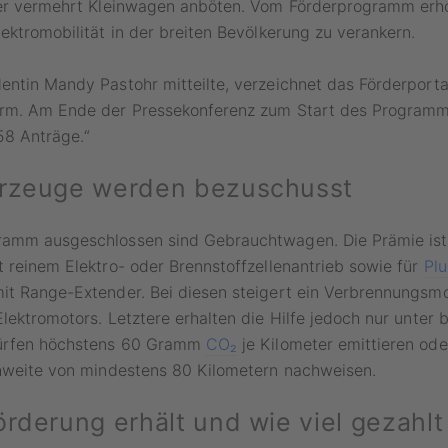
ler vermehrt Kleinwagen anböten. Vom Förderprogramm erhof
ektromobilität in der breiten Bevölkerung zu verankern.
ntin Mandy Pastohr mitteilte, verzeichnet das Förderportal
rm. Am Ende der Pressekonferenz zum Start des Programms
58 Anträge.“
hrzeuge werden bezuschusst
amm ausgeschlossen sind Gebrauchtwagen. Die Prämie ist r
 reinem Elektro- oder Brennstoffzellenantrieb sowie für
Plu
it Range-Extender. Bei diesen steigert ein Verbrennungsmo
lektromotors. Letztere erhalten die Hilfe jedoch nur unter
dürfen höchstens 60 Gramm
CO₂
je Kilometer emittieren od
chweite von mindestens 80 Kilometern nachweisen.
örderung erhält und wie viel gezahlt