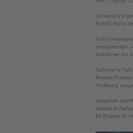
dem 1. Januar 2
Voraussetzungen
BundID-Konto ben
Einkommensgren
versteuernden J
Grenze bei bis z
Geförderte Fahr
Brennstoffzelle
Förderung ausge
Steigende Nachf
starken Aufschwu
85 Prozent im Ve