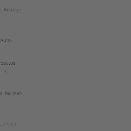
o. Anträge
-Auto-
roautos
men,
ll bis zum
, die ab