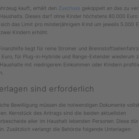
ahrzeug kauft, erhält den
Zuschuss
gekoppelt an das zu ver
aushalts. Dieses darf ohne Kinder höchstens 80.000 Euro
sich das Limit pro minderjährigem Kind um jeweils 5.000 E
zwei Kindern erhöht.
inanzhilfe liegt für reine Stromer und Brennstoffzellenfah
 Euro, für Plug-in-Hybride und Range-Extender wiederum 
 Haushalte mit niedrigerem Einkommen oder Kindern profit
n.
erlagen sind erforderlich
reiche Bewilligung müssen die notwendigen Dokumente volls
en. Kernstück des Antrags sind die beiden aktuellsten
bescheide aller im Haushalt lebenden Personen. Diese dürf
ein. Zusätzlich verlangt die Behörde folgende Unterlagen: