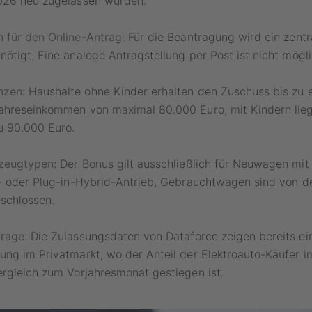
026 neu zugelassen wurden.
 für den Online-Antrag:
Für die Beantragung wird ein zentr
ötigt. Eine analoge Antragstellung per Post ist nicht mögli
zen:
Haushalte ohne Kinder erhalten den Zuschuss bis zu 
ahreseinkommen von maximal 80.000 Euro, mit Kindern lieg
u 90.000 Euro.
zeugtypen:
Der Bonus gilt ausschließlich für Neuwagen mit 
n- oder Plug-in-Hybrid-Antrieb, Gebrauchtwagen sind von d
schlossen.
rage:
Die Zulassungsdaten von Dataforce zeigen bereits ei
ng im Privatmarkt, wo der Anteil der Elektroauto-Käufer i
rgleich zum Vorjahresmonat gestiegen ist.