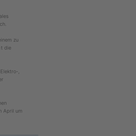
ales
ch.
einem zu
t die
Elektro-,
er
nen
m April um