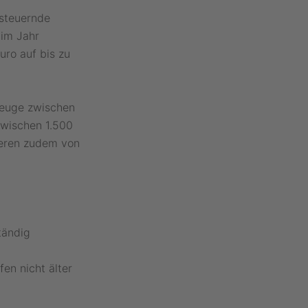
steuernde
 im Jahr
uro auf bis zu
rzeuge zwischen
zwischen 1.500
ieren zudem von
tändig
en nicht älter