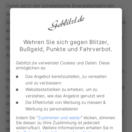
Damit setzt der schwedische Energiekonzern ein
Signal in einem Markt, in dem öffentliches
Schnellladen in der Regel deutlich teurer ist. Während
an vielen Stationen Preise um 60 Cent pro kWh oder
mehr üblich sind, fällt Vattenfall mit dem neuen Tarif
Wehren Sie sich gegen Blitzer,
spürbar darunter. Davon profitieren insbesondere E-
Bußgeld, Punkte und Fahrverbot.
Auto-Fahrer, die Langstrecken bewältigen müssen.
Geblitzt.de verwendet Cookies und Daten. Diese
ermöglichen es:
Gerade vor Ostern wolle Vattenfall damit ein Zeichen
Das Angebot bereitzustellen, zu verwalten
setzen, sagt Annemarie de Jong, Geschäftsführerin
und zu verbessern
E-Mobility bei Vattenfall: „Im Urlaub möchte niemand
Websitestatistiken zu erheben, um zu
über Ladetarife nachdenken müssen. Mit festen
verstehen, wie das Angebot genutzt wird
Die Effektivität von Werbung zu messen &
Preisen und flexiblen Bezahlmöglichkeiten machen
Werbung zu personalisieren
wir das Laden unterwegs so einfach und transparent
Indem Sie "
Zustimmen und weiter
" klicken, stimmen
wie möglich, damit die Osterreise im Elektroauto
Sie diesen zu (Ihre Zustimmung ist jederzeit
widerrufbar). Weitere Informationen erhalten Sie in
unbeschwert gelingt.“