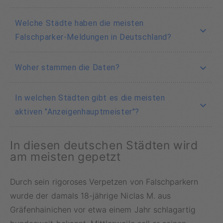
Welche Städte haben die meisten
Falschparker-Meldungen in Deutschland?
Laut einer Analyse von billiger-mietwagen.de
Woher stammen die Daten?
führen Hamburg, Frankfurt am Main und
Berlin die Liste der Städte mit den meisten
Die Daten stammen aus einer Analyse des
In welchen Städten gibt es die meisten
Falschparker-Meldungen an
Mietwagenportals billiger-mietwagen.de, das
aktiven "Anzeigenhauptmeister"?
die Informationen des Meldeportals weg.li
ausgewertet hat. Auf diesem Portal können
Frankfurt am Main führt mit 49 aktiven
In diesen deutschen Städten wird
Bürger seit 2019 Falschparker melden.
Parkverstoß
-Meldern pro 10.000 Einwohner,
am meisten gepetzt
gefolgt von Hamburg und Osnabrück.
Durch sein rigoroses Verpetzen von Falschparkern
wurde der damals 18-jährige Niclas M. aus
Gräfenhainichen vor etwa einem Jahr schlagartig