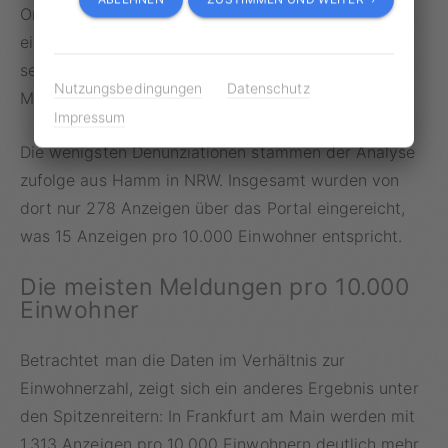
Ordnungsbehörden bei der Bearbeitung der Fälle
einen gewissen Ermessensspielraum und können
selbst entscheiden, ob sie aufgrund der digitalen
Nutzungsbedingungen
Datenschutz
Meldungen tätig werden.
Impressum
Die wenigsten Denunziationen stammen der Analyse
zufolge aus Hamm in NRW. Insgesamt wurden von
dort nur 278 Anzeigen über das Portal eingereicht,
was 15 Anzeigen pro 10.000 Einwohner entspricht.
Die meisten Meldungen pro 10.000
Einwohner
Betrachtet man die Daten im Verhältnis zur
Einwohnerzahl, zeigt sich ein anderes Ergebnis unter
den Spitzenreitern: In Frankfurt am Main werden mit
1.313 Anzeigen pro 10.000 Einwohnern deutlich mehr