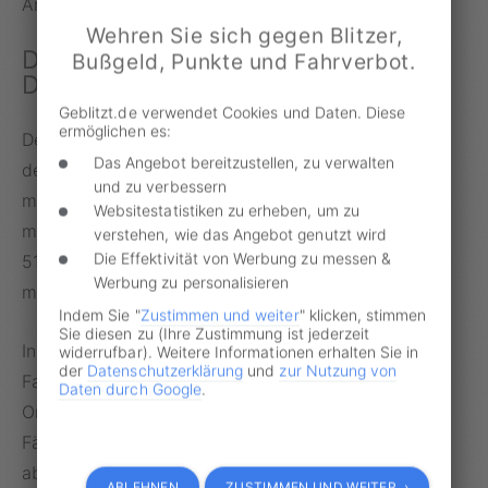
Anwendung hinterlegt sind.
Wehren Sie sich gegen Blitzer,
Die häufigsten und die wenigsten
Bußgeld, Punkte und Fahrverbot.
Denunziationen
Geblitzt.de verwendet Cookies und Daten. Diese
ermöglichen es:
Demnach verzeichnet die Hansestadt Hamburg seit
Das Angebot bereitzustellen, zu verwalten
dem Start des Portals bis heute mit 175.773 die
und zu verbessern
meisten Meldungen, gefolgt von Frankfurt am Main
Websitestatistiken zu erheben, um zu
mit 101.535 und Berlin mit 94.377. Köln liegt mit
verstehen, wie das Angebot genutzt wird
Die Effektivität von Werbung zu messen &
51.932 digitalen Denunziationen knapp vor München
Werbung zu personalisieren
mit 37.442.
Indem Sie "
Zustimmen und weiter
" klicken, stimmen
Sie diesen zu (Ihre Zustimmung ist jederzeit
Insgesamt sollen seit 2019 genau 916.846
widerrufbar). Weitere Informationen erhalten Sie in
der
Datenschutzerklärung
und
zur Nutzung von
Falschparker-Anzeigen über weg.li an deutsche
Daten durch Google
.
Ordnungsämter übermittelt worden sein. Ob diese
Fälle tatsächlich mit einer Ahnung einhergehen, ist
aber völlig fraglich. In der Regel haben die
ABLEHNEN
ZUSTIMMEN UND WEITER ›