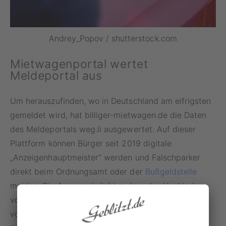
Andrey_Popov / shutterstock.com
Mietwagenportal wertet
Meldeportal aus
Um herauszufinden, wo in Deutschland am eifrigsten
gemeldet wird, hat billiger-mietwagen.de die Daten
des Meldeportals weg.li ausgewertet. Auf dieser
Plattform können Bürger seit 2019 digitale
„Anzeigenhauptmeister“ werden und Falschparker
direkt beim Ordnungsamt oder der
Bußgeldstelle
melden. Die App ermöglicht zudem das Hochladen
von Beschreibungen und Beweisfotos, wofür
voreingestellte Anzeigen in der Smartphone-