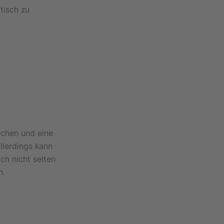
tisch zu
ichen und eine
llerdings kann
h nicht selten
n.