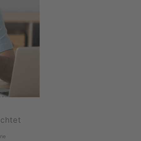
chtet
ene