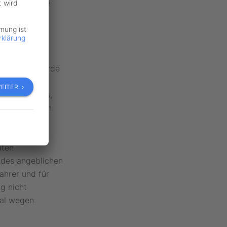
tritt“, so die
t wird
mmung ist
rklärung
ndet war, wurde
herigen
EITER ›
se davon aus,
t unterbrochen
iten
 des angeblichen
ahrer und für
g nicht
imal wegen