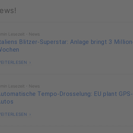
ews!
·
 min Lesezeit
News
taliens Blitzer-Superstar: Anlage bringt 3 Millio
Wochen
EITERLESEN
·
 min Lesezeit
News
utomatische Tempo-Drosselung: EU plant GPS
Autos
EITERLESEN