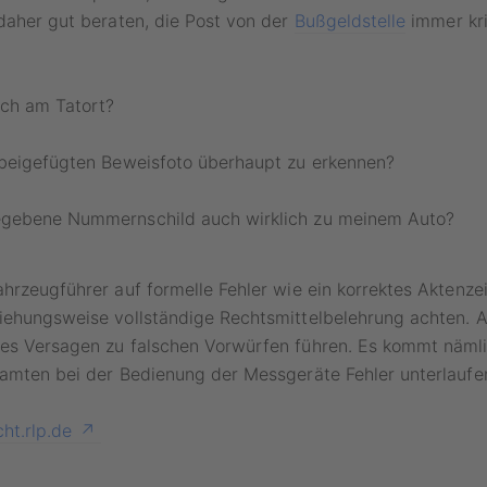
daher gut beraten, die Post von der
Bußgeldstelle
immer kri
ich am Tatort?
 beigefügten Beweisfoto überhaupt zu erkennen?
gebene Nummernschild auch wirklich zu meinem Auto?
hrzeugführer auf formelle Fehler wie ein korrektes Aktenze
iehungsweise vollständige Rechtsmittelbelehrung achten. A
es Versagen zu falschen Vorwürfen führen. Es kommt nämlic
eamten bei der Bedienung der Messgeräte Fehler unterlaufe
ht.rlp.de