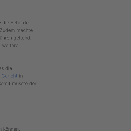
e die Behörde
. Zudem machte
ühren geltend.
, weitere
ss die
s
Gericht
in
Somit musste der
n können.