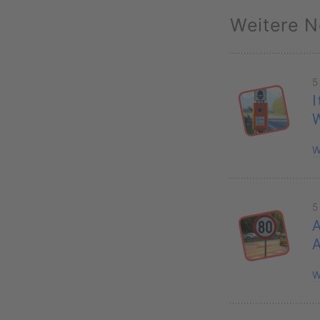
Weitere N
5
I
W
5
A
W