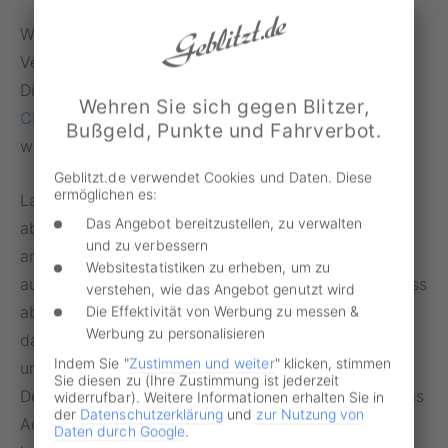
Während einige Geschäfte AdBlue noch zur
Verfügung haben, sind andere bereits ausverkauft.
Dieselfahrer, die auf der Suche sind, können bei
Wehren Sie sich gegen Blitzer,
Clever-Tanken
oder
Findadblue.de
fündig
Bußgeld, Punkte und Fahrverbot.
werden.
Geblitzt.de verwendet Cookies und Daten. Diese
ermöglichen es:
Laut ADAC ist es vom Verbrauch des Autofahrers
Das Angebot bereitzustellen, zu verwalten
abhängig, ob es sich lohnt, einen Vorrat an AdBlue
und zu verbessern
anzulegen. Für Vielfahrer könnte es sich durchaus
Websitestatistiken zu erheben, um zu
auszahlen. Wer Adblue zu Hause lagern möchte, muss
verstehen, wie das Angebot genutzt wird
Die Effektivität von Werbung zu messen &
aber einiges beachten. Wichtig ist beispielsweise,
Werbung zu personalisieren
dass die Substanz vor direkter Sonneneinstrahlung
Indem Sie "
Zustimmen und weiter
" klicken, stimmen
und vor Temperaturen über 30 Grad geschützt ist.
Sie diesen zu (Ihre Zustimmung ist jederzeit
Der Ort der Lagerung sollte gut belüftet sein und das
widerrufbar). Weitere Informationen erhalten Sie in
der
Datenschutzerklärung
und
zur Nutzung von
AdBlue nicht mit anderen Substanzen in Verbindung
Daten durch Google
.