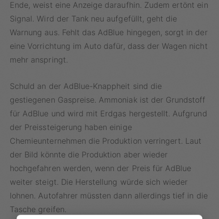
Ende, weist eine Anzeige daraufhin. Zudem ertönt ein
Signal. Wird der Tank neu aufgefüllt, geht die
Warnung aus. Fehlt das AdBlue hingegen, sorgt in der
eine Vorrichtung im Auto dafür, dass der Wagen nicht
mehr anspringt.
Schuld an der AdBlue-Knappheit sind die
gestiegenen Gaspreise. Ammoniak ist der Grundstoff
für AdBlue und wird mit Erdgas hergestellt. Aufgrund
der Preissteigerung haben einige
Chemieunternehmen die Produktion verringert. Laut
der Bild könnte die Produktion aber wieder
hochgefahren werden, wenn der Preis für AdBlue
weiter steigt. Die Herstellung würde sich wieder
lohnen. Autofahrer müssten dann allerdings tief in die
Tasche greifen.