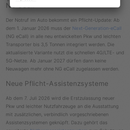
NG eCall
Der Notruf im Auto bekommt ein Pflicht-Update: Ab
dem 1. Januar 2026 muss der
Next-Generation-eCall
(NG eCall) in alle neu entwickelten Pkw und leichten
Transporter bis 3,5 Tonnen integriert werden. Die
aktualisierte Variante nutzt die schnellen 4G/LTE- und
5G-Netze. Ab Januar 2027 dürfen dann keine
Neuwagen mehr ohne NG eCall zugelassen werden.
Neue Pflicht-Assistenzsysteme
Ab dem 7. Juli 2026 wird die Erstzulassung neuer
Pkw und leichter Nutzfahrzeuge an die Ausstattung
mit zusätzlichen, verbindlich vorgeschriebenen
Assistenzsystemen geknüpft. Dazu gehört das