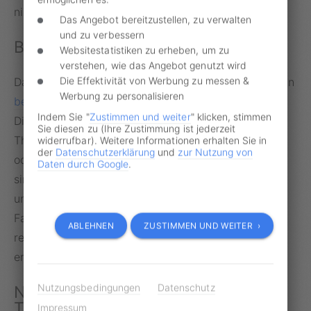
nicht.
Das Angebot bereitzustellen, zu verwalten
und zu verbessern
Bezahlbarer Führerschein
Websitestatistiken zu erheben, um zu
verstehen, wie das Angebot genutzt wird
Die Effektivität von Werbung zu messen &
Das Bundesverkehrsministerium will den Führerschein
Werbung zu personalisieren
bezahlbarer
machen. Hierzu setzt man auf
Indem Sie "
Zustimmen und weiter
" klicken, stimmen
Digitalisierung und Bürokratieabbau. So soll die
Sie diesen zu (Ihre Zustimmung ist jederzeit
Theorieausbildung in Fahrschulen künftig per App
widerrufbar). Weitere Informationen erhalten Sie in
der
Datenschutzerklärung
und
zur Nutzung von
oder Onlinekurs erfolgen dürfen. Zur Kostensenkung
Daten durch Google
.
sind außerdem die Reduzierung des Fragenkatalogs
und der Prüfungsdauer sowie die Nutzung von
Fahrsimulatoren geplant. Die dafür notwendigen
ABLEHNEN
ZUSTIMMEN UND WEITER ›
rechtlichen Änderungen sollen bis Mitte 2026
erarbeitet werden.
Nutzungsbedingungen
Datenschutz
Next Generation eCall: neue
Typgenehmigungen nur noch mit
Impressum