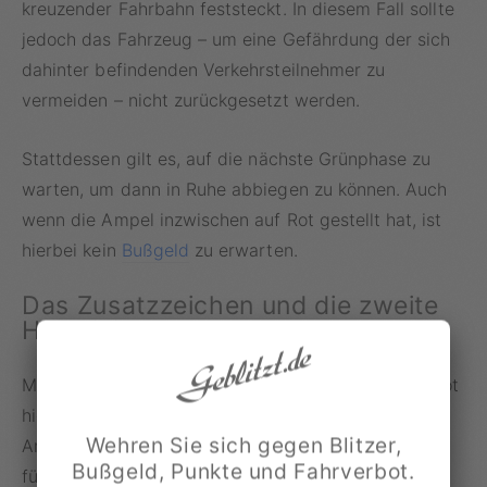
kreuzender Fahrbahn feststeckt. In diesem Fall sollte
jedoch das Fahrzeug – um eine Gefährdung der sich
dahinter befindenden Verkehrsteilnehmer zu
vermeiden – nicht zurückgesetzt werden.
Stattdessen gilt es, auf die nächste Grünphase zu
warten, um dann in Ruhe abbiegen zu können. Auch
wenn die Ampel inzwischen auf Rot gestellt hat, ist
hierbei kein
Bußgeld
zu erwarten.
Das Zusatzzeichen und die zweite
Haltelinie
Manche Ampeln sind mit dem Zusatzzeichen „bei Rot
hier halten“ versehen, wenn zum Beispiel vor der
Wehren Sie sich gegen Blitzer,
Ampelanlage noch eine Einmündung nach rechts
Bußgeld, Punkte und Fahrverbot.
führt. Neben der eigentlichen Haltelinie gibt es also