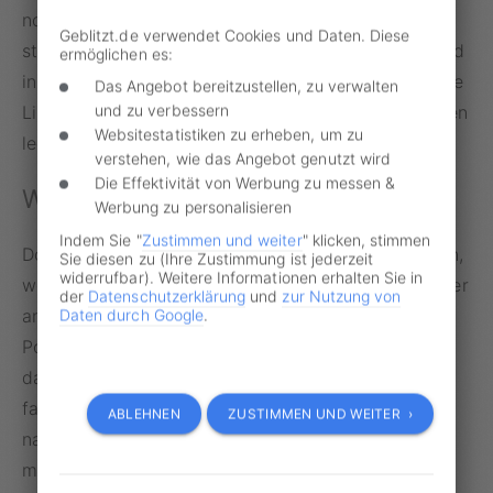
noch eine zweite, vorgezogene Linie, an der man
Geblitzt.de verwendet Cookies und Daten. Diese
stoppen muss. Andernfalls wird ein Verwarnungsgeld
ermöglichen es:
in Höhe von 10 Euro fällig. Befindet sich diese zweite
Das Angebot bereitzustellen, zu verwalten
und zu verbessern
Linie nicht auf der Fahrbahn, dient das Zusatzzeichen
Websitestatistiken zu erheben, um zu
lediglich als Empfehlung.
verstehen, wie das Angebot genutzt wird
Die Effektivität von Werbung zu messen &
Wann man bei Rot fahren darf
Werbung zu personalisieren
Indem Sie "
Zustimmen und weiter
" klicken, stimmen
Doch auch bei einer roten Ampel gibt es Ausnahmen,
Sie diesen zu (Ihre Zustimmung ist jederzeit
widerrufbar). Weitere Informationen erhalten Sie in
welche die Regel bestätigten. So muss ein Autofahrer
der
Datenschutzerklärung
und
zur Nutzung von
angesichts sich nähernder Rettungs- und
Daten durch Google
.
Polizeifahrzeuge unbedingt Platz machen und darf
dabei sogar ein kleines Stück über die Haltelinie
fahren. Auch eine offensichtlich kaputte Ampel, die
ABLEHNEN
ZUSTIMMEN UND WEITER ›
nach rund fünfminütigem Halten keine Grünphase
mehr anzeigt, darf vorsichtig überquert werden.