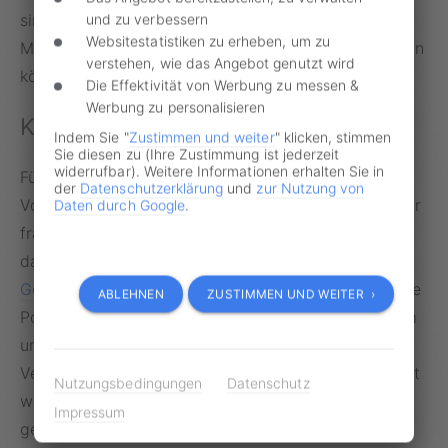
und zu verbessern
sind mit 53,2 Prozent mehrheitlich gegen die
Websitestatistiken zu erheben, um zu
Maßnahmen, von denen sie schon bald betroffen sein
verstehen, wie das Angebot genutzt wird
könnten.
Die Effektivität von Werbung zu messen &
Werbung zu personalisieren
Kritik an der Führerscheinreform
Indem Sie "
Zustimmen und weiter
" klicken, stimmen
Sie diesen zu (Ihre Zustimmung ist jederzeit
widerrufbar). Weitere Informationen erhalten Sie in
Für einige deutsche Verkehrsexperten sind die
der
Datenschutzerklärung
und
zur Nutzung von
Vorschläge zu den neuen Führerscheinrichtlinien sehr
Daten durch Google
.
fragwürdig, da sie kaum einen zielführenden Zweck
darin sehen. Jan Ginhold, Betreiber des Portals
Geblitzt.de
, stellt daher die Frage: „Warum lassen die
ABLEHNEN
ZUSTIMMEN UND WEITER ›
Politiker nicht die Finger von der Führerscheinreform
und sorgen stattdessen dafür, dass die öffentlichen
Verkehrsmittel auch außerhalb der Städte ausgebaut
Nutzungsbedingungen
Datenschutz
werden?“ Auch bestehe die Gefahr, dass durch die
Impressum
geplanten Maßnahmen der Führerscheinerwerb