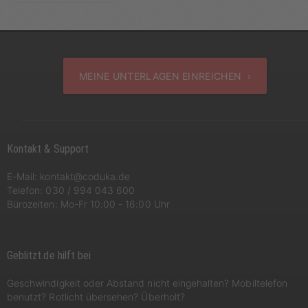
MEINE UNTERLAGEN EINREICHEN ›
Kontakt & Support
E-Mail:
kontakt@coduka.de
Telefon:
030 / 994 043 600
Bürozeiten: Mo-Fr 10:00 - 16:00 Uhr
Geblitzt.de hilft bei
Geschwindigkeit oder Abstand nicht eingehalten? Mobiltelefon
benutzt? Rotlicht übersehen? Überholt?