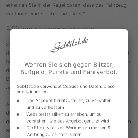
erkennen Sie in der Regel daran, dass das Fahrzeug
vor Ihnen eine Sprühfahne bildet.“
Pfützen reichen nicht aus
Sind nur vereinzelte Pfützen oder Wasserlachen auf
der Straße, muss das
Tempolimit
mit dem Zusatz bei
Nässe nicht befolgt werden. Dasselbe gilt auch, wenn
Wehren Sie sich gegen Blitzer,
die Fahrbahn nur feucht ist. Letzteres kann man zum
Bußgeld, Punkte und Fahrverbot.
Beispiel anhand der dunkel verfärbten Oberfläche
Geblitzt.de verwendet Cookies und Daten. Diese
ausmachen.
ermöglichen es:
Das Angebot bereitzustellen, zu verwalten
Allerdings sollten Autofahrer nicht vergessen, dass
und zu verbessern
die Geschwindigkeit laut § 3 Absatz 1 der StVO an
Websitestatistiken zu erheben, um zu
verstehen, wie das Angebot genutzt wird
die Wetterverhältnisse angepasst werden muss. Denn
Die Effektivität von Werbung zu messen &
auch schon bei geringer Feuchtigkeit auf der Straße
Werbung zu personalisieren