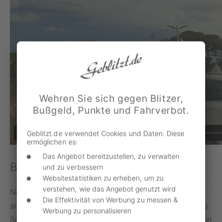
Wehren Sie sich gegen Blitzer,
Bußgeld, Punkte und Fahrverbot.
Geblitzt.de verwendet Cookies und Daten. Diese
ermöglichen es:
Das Angebot bereitzustellen, zu verwalten
Blitzer laut BdSt die bessere Wahl
und zu verbessern
Websitestatistiken zu erheben, um zu
verstehen, wie das Angebot genutzt wird
Neben der kostspieligen Anschaffung ist der BdSt
Die Effektivität von Werbung zu messen &
auch nicht überzeugt von den Vorteilen des Systems.
Werbung zu personalisieren
So komme die Fallgrube lediglich einer erzieherischen