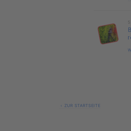
5
B
r
W
ZUR STARTSEITE