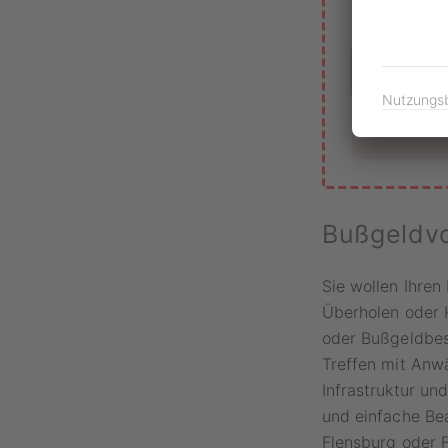
Mit
Geblitzt
Nutzungs
Bußgeldvo
Sie wollen Ihren
Überholen oder 
oder Bußgeldbesc
Treffen mit Anwä
Infrastruktur un
und einfache Bea
Flensburg oder 