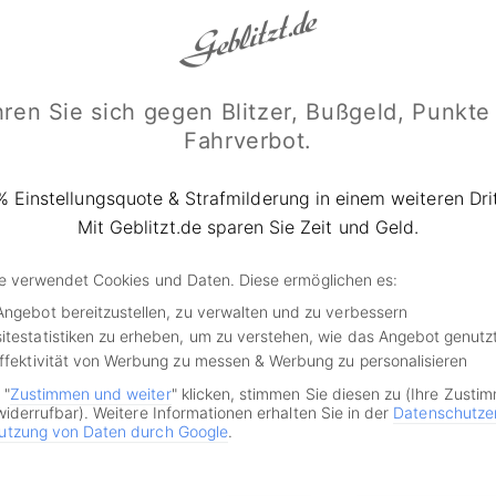
e Angaben zum Tatverhalt getätigt werden. Die Nennung vo
 dem Anwalt überlassen, nachdem dieser mittels Akteneins
 hat.
ren Sie sich gegen Blitzer, Bußgeld, Punkte
ng des Verfahrens vs. Einspruch zur
Fahrverbot.
uch zu einer Einstellung des Verfahrens – weil etwa Messfe
% Einstellungsquote & Strafmilderung in einem weiteren Drit
icht ordnungsgemäß geeicht oder gewartet wurde – bleibt
Mit Geblitzt.de sparen Sie Zeit und Geld.
ehen aber wenig Aussichten auf Erfolg, kann ein Einspruch 
erden, um weitere Kosten zu vermeiden. Die bis dahin ent
de verwendet Cookies und Daten. Diese ermöglichen es:
 sind dann allerdings genauso in Kauf zu nehmen, wie die 
Angebot bereitzustellen, zu verwalten und zu verbessern
 im
Bußgeldkatalog
vorgesehen Strafen.
itestatistiken zu erheben, um zu verstehen, wie das Angebot genutz
Effektivität von Werbung zu messen & Werbung zu personalisieren
 "
Zustimmen und weiter
" klicken, stimmen Sie diesen zu (Ihre Zusti
ngsbogen oder Bußgeldbescheid er
widerrufbar). Weitere Informationen erhalten Sie in der
Datenschutze
utzung von Daten durch Google
.
sich gegen Bußgeld, Punkte und Fahrverbot.