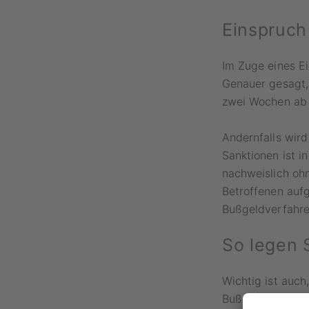
Einspruch
Im Zuge eines E
Genauer gesagt,
zwei Wochen ab 
Andernfalls wir
Sanktionen ist i
nachweislich oh
Betroffenen auf
Bußgeldverfahre
So legen 
Wichtig ist auch,
Bußgeldstelle üb