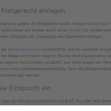
 fristgerecht einlegen
inspruchs gegen die Bußgeldvorwürfe müssen Sie sich an Fr
 sollte dieser am besten durch einen
Anwalt
für Verkehrsre
dem Zeitpunkt der Zustellung des Dokuments erfolgen.
d der
Bußgeldbescheid
rechtskräftig und ein weiteres Vorg
n der Regel nicht mehr möglich. Wurde die Einspruchsfrist j
ne eigenes Verschulden versäumt, wie etwa wegen der Abw
grund eines Krankenhausaufenthalts, kann die Wiedereinset
ns beantragt werden.
Sie Einspruch ein
 dass der Einspruch schriftlich via Brief, Fax oder Mail ein
ermittelt wird, von der Sie den Bescheid erhalten haben. Da