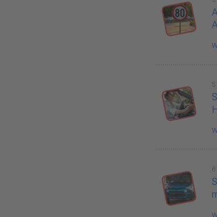
A
W
5
S
H
W
6
S
W