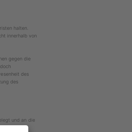
isten halten.
cht innerhalb von
ehen gegen die
edoch
esenheit des
zung des
gelegt und an die
bei sollten