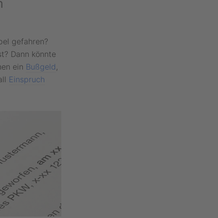
m
pel gefahren?
st? Dann könnte
hen ein
Bußgeld
,
all
Einspruch