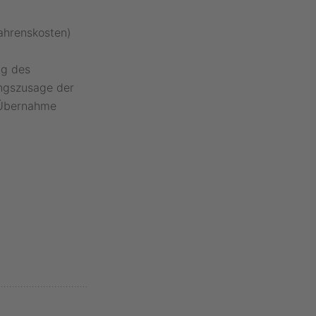
fahrenskosten)
ng des
ungszusage der
 Übernahme