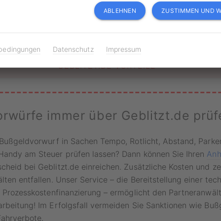
.de
sparen Sie dabei Zeit und Geld.
ABLEHNEN
ZUSTIMMEN UND W
MEINE UNTERLAGEN EINREICHEN
bedingungen
Datenschutz
Impressum
GEBLITZT.DE VORTEILE
rwürfe immer über Geblitzt.de prüf
 Bußgeldvorwurf in Sachen Tempo, Rotlicht, Abstand, Parken
Handy am Steuer prüfen lassen? Dann können Sie Ihren
Anh
heid bei Geblitzt.de einreichen. Zusätzliche Kosten und z
lten entfallen. Unser Service – die Bereitstellung einer tec
d Prozesskostenfinanzierung – ermöglicht den Partneranwält
rbeitung! Im Erfolgsfall vermeiden Sie Sanktionen wie Bußg
Fahrverbote.