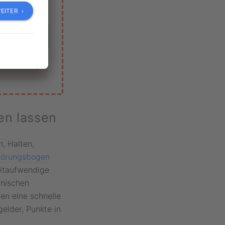
EITER ›
›
›
en lassen
, Halten,
örungsbogen
eitaufwendige
hnischen
en eine schnelle
elder, Punkte in