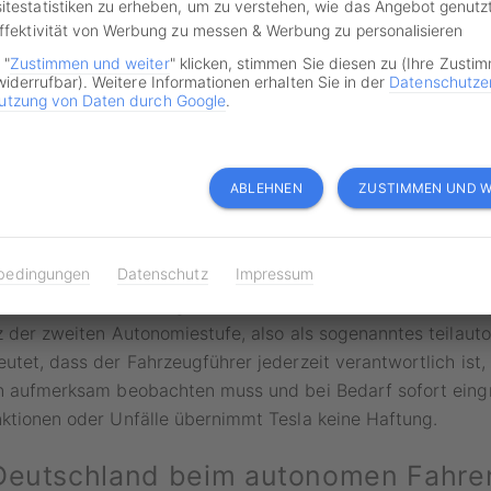
itestatistiken zu erheben, um zu verstehen, wie das Angebot genutz
Effektivität von Werbung zu messen & Werbung zu personalisieren
 "
Zustimmen und weiter
" klicken, stimmen Sie diesen zu (Ihre Zusti
widerrufbar). Weitere Informationen erhalten Sie in der
Datenschutze
utzung von Daten durch Google
.
Iryna Inshyna / shutterstock.com
ABLEHNEN
ZUSTIMMEN UND W
tisiert statt selbstfahrend
bedingungen
Datenschutz
Impressum
nktion FSD von Tesla gilt offiziell nicht als autonomes Fahr
z der zweiten Autonomiestufe, also als sogenanntes teilaut
utet, dass der Fahrzeugführer jederzeit verantwortlich ist,
on aufmerksam beobachten muss und bei Bedarf sofort eingr
ktionen oder Unfälle übernimmt Tesla keine Haftung.
Deutschland beim autonomen Fahren