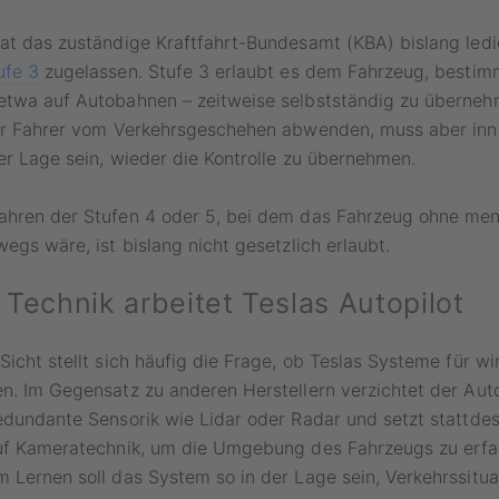
hat das zuständige Kraftfahrt-Bundesamt (KBA) bislang led
ufe 3
zugelassen. Stufe 3 erlaubt es dem Fahrzeug, bestim
etwa auf Autobahnen – zeitweise selbstständig zu übernehm
der Fahrer vom Verkehrsgeschehen abwenden, muss aber inn
er Lage sein, wieder die Kontrolle zu übernehmen.
ahren der Stufen 4 oder 5, bei dem das Fahrzeug ohne men
wegs wäre, ist bislang nicht gesetzlich erlaubt.
 Technik arbeitet Teslas Autopilot
Sicht stellt sich häufig die Frage, ob Teslas Systeme für w
n. Im Gegensatz zu anderen Herstellern verzichtet der Aut
edundante Sensorik wie Lidar oder Radar und setzt stattde
auf Kameratechnik, um die Umgebung des Fahrzeugs zu erfas
 Lernen soll das System so in der Lage sein, Verkehrssitua