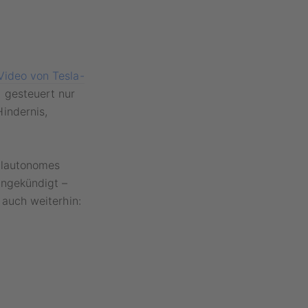
Video von Tesla-
 gesteuert nur
indernis,
ollautonomes
angekündigt –
 auch weiterhin: