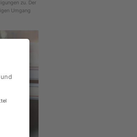
igungen zu. Der
rtigen Umgang
 und
tel