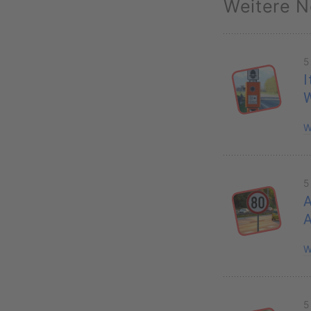
Weitere N
5
I
W
5
A
W
5