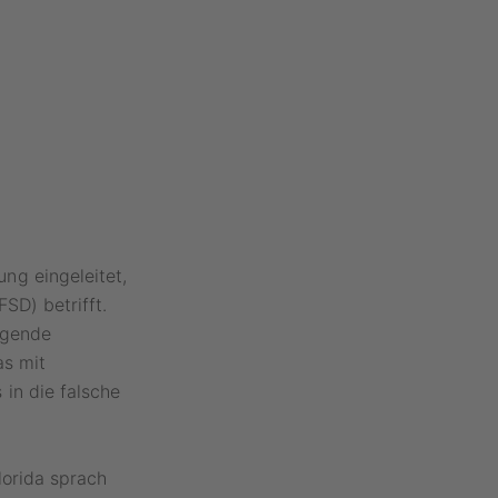
ng eingeleitet,
SD) betrifft.
egende
as mit
in die falsche
lorida sprach