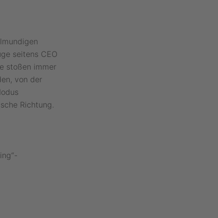
ollmundigen
uge seitens CEO
me stoßen immer
den, von der
-Modus
lsche Richtung.
ing“-