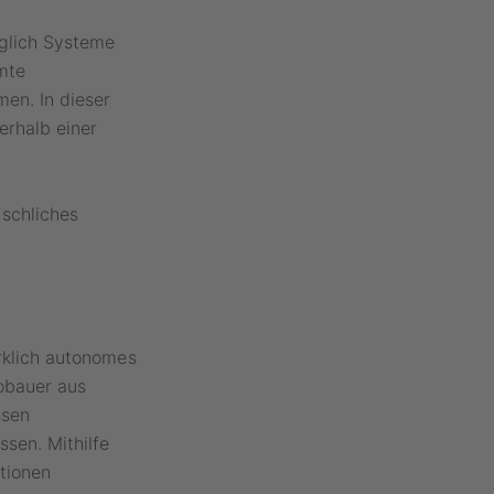
iglich Systeme
mte
en. In dieser
erhalb einer
schliches
irklich autonomes
obauer aus
ssen
sen. Mithilfe
tionen