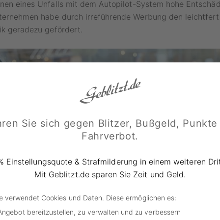
enen eines Unfalls mit dem Autopilot-System hohe Entschäd
ternehmen habe durch irreführende Werbung den leichtfe
ik geradezu gefördert.
ren Sie sich gegen Blitzer, Bußgeld, Punkte
Fahrverbot.
% Einstellungsquote & Strafmilderung in einem weiteren Drit
Mit Geblitzt.de sparen Sie Zeit und Geld.
de verwendet Cookies und Daten. Diese ermöglichen es:
Angebot bereitzustellen, zu verwalten und zu verbessern