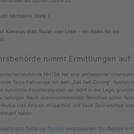
automatisiertes System (Stufe 2).
ubt höchstens Stufe 3.
uf Kameras statt Radar oder Lidar – ein Risiko für die
it.
rsbehörde nimmt Ermittlungen auf
sicherheitsbehörde NHTSA hat eine umfassende Untersuchu
lionen Tesla-Fahrzeuge mit dem „Full Self-Driving“-System (F
as autonome Assistenzsystem sei nicht in der Lage, grundl
zu befolgen. Nach übereinstimmenden Berichten sollen Tesl
-Modus rote Ampeln missachtet und beim Spurwechsel teils 
esteuert haben.
musste sich Tesla vor
Gericht
verantworten: Ein Gericht in F