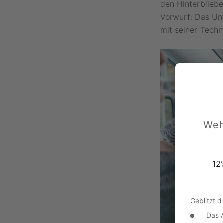
den Hinterblieb
Vorwurf: Das Un
mit seiner Techn
Weh
12
Geblitzt.
Das 