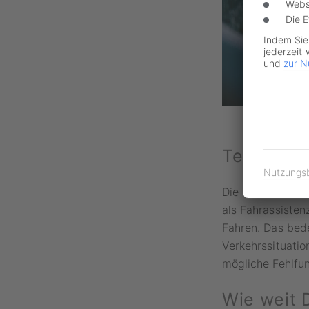
Webs
Die 
Indem Sie
jederzeit 
und
zur N
Teilautoma
Nutzungs
Die Selbstfahrfu
als Fahrassisten
Fahren. Das bede
Verkehrssituati
mögliche Fehlfun
Wie weit 