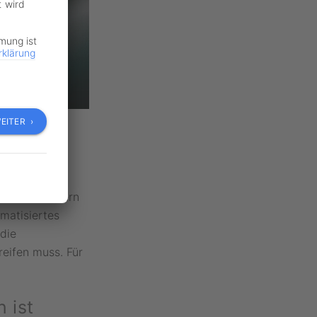
t wird
mmung ist
rklärung
EITER ›
system, sondern
omatisiertes
 die
eifen muss. Für
 ist