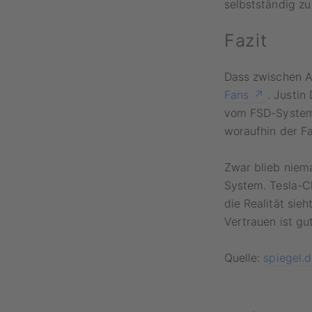
selbstständig zu
Fazit
Dass zwischen An
Fans
. Justin
vom FSD-System.
woraufhin der Fa
Zwar blieb niema
System. Tesla-Ch
die Realität sieh
Vertrauen ist gut
Quelle:
spiegel.