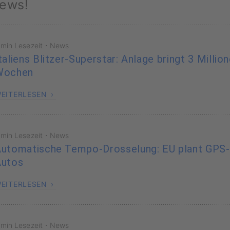
ews!
·
 min Lesezeit
News
taliens Blitzer-Superstar: Anlage bringt 3 Millio
Wochen
EITERLESEN
·
 min Lesezeit
News
utomatische Tempo-Drosselung: EU plant GPS
Autos
EITERLESEN
·
 min Lesezeit
News