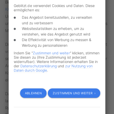
Betrugs. Bereits im vergangenen Jahr trieb ein
Geblitzt.de verwendet Cookies und Daten. Diese
Knöllchen-Fälscher
in der Stadt Leipzig sein
ermöglichen es:
Unwesen. Insgesamt 14 Autofahrer fielen auf die
Das Angebot bereitzustellen, zu verwalten
und zu verbessern
unechten Park-Strafzettel des ehemaligen Busfahrers
Websitestatistiken zu erheben, um zu
Marco N. herein.
verstehen, wie das Angebot genutzt wird
Die Effektivität von Werbung zu messen &
Dieser war laut eigener Aussage vor
Gericht
aus Wut
Werbung zu personalisieren
vor einer 30-Euro-Parkstrafe dazu übergegangen,
Indem Sie "
Zustimmen und weiter
" klicken, stimmen
Sie diesen zu (Ihre Zustimmung ist jederzeit
selbst gefertigte Strafzettel an die Scheiben anderer
widerrufbar). Weitere Informationen erhalten Sie in
Autos zu kleben. Dort waren allerdings nicht die
der
Datenschutzerklärung
und
zur Nutzung von
Daten durch Google
.
Kontodaten des Ordnungsamts, sondern seine
eigenen Zahlungsdaten angegeben.
Das Blendwerk des Leipzigers blieb allerdings nicht
ABLEHNEN
ZUSTIMMEN UND WEITER ›
lange unbemerkt. Während der Mann seine übliche
Runde durch den Sachsenpark drehte und nach