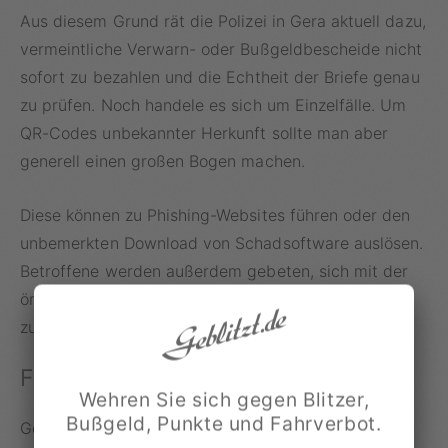
Aus diesem Grund rät die Polizei in Gera aktuell dazu,
vermeintliche Verwarn- oder Bußgeldbescheide nicht
sofort zu bezahlen und die Echtheit der Briefe genau
zu prüfen. Noch handele es sich um Einzelfälle. Um
QR-Codes unbekannter Herkunft sollte man aber
generell einen großen Bogen machen.
Diese können zu Phishing-Websites führen oder den
unbemerkten Download von Schadsoftware auslösen.
Betroffene werden außerdem gebeten, sich mit der
örtlich zuständigen Polizeidienststelle in Verbindung
zu setzen.
Fake-Knöllchen sind keine Neuheit
Wehren Sie sich gegen Blitzer,
Bußgeld, Punkte und Fahrverbot.
Gefälschte Strafzettel sind keine neue Form des