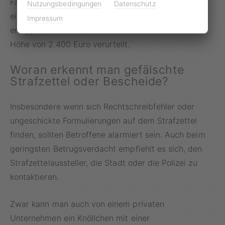
Fahrzeugen ohne Parkscheibe Ausschau hielt, fiel er
Nutzungsbedingungen
Datenschutz
einem Polizisten auf und wurde auf frischer Tat
Impressum
ertappt. Er wurde schließlich zu einer Geldstrafe in
Höhe von 2.400 Euro verurteilt.
Woran erkennt man gefälschte
Strafzettel oder Bescheide?
Insbesondere wenn sich Rechtschreibfehler oder
ungeschickte Formulierungen auf dem Strafzettel
finden, sollten Betroffene alarmiert sein. Auch beim
geringsten Betrugsverdacht empfiehlt es sich, den
Strafzettelaussteller, die Stadt oder die Polizei zu
kontaktieren.
Zwar kann man auch von einem privaten
Unternehmen ein Knöllchen mit einer