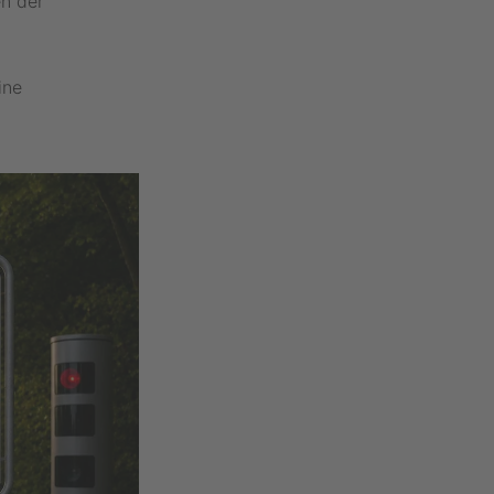
en der
ine