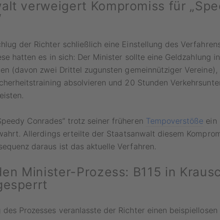
alt verweigert Kompromiss für „Sp
“
lug der Richter schließlich eine Einstellung des Verfahre
ese hatten es in sich: Der Minister sollte eine Geldzahlung 
ten (davon zwei Drittel zugunsten gemeinnütziger Vereine),
cherheitstraining absolvieren und 20 Stunden Verkehrsunter
eisten.
Speedy Conrades“ trotz seiner früheren
Tempoverstöße
ein 
wahrt. Allerdings erteilte der Staatsanwalt diesem Kompromi
equenz daraus ist das aktuelle Verfahren.
 den Minister-Prozess: B115 in Kraus
gesperrt
 des Prozesses veranlasste der Richter einen beispiellosen