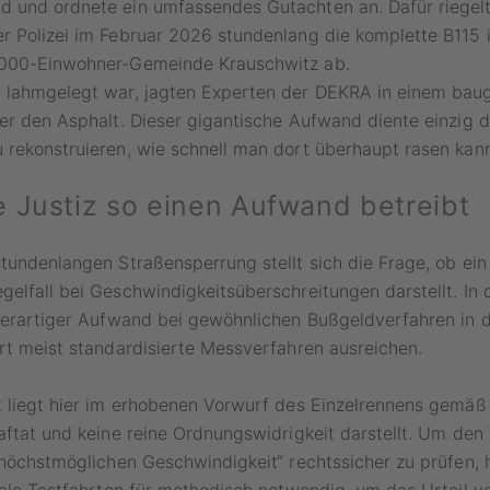
 und ordnete ein umfassendes Gutachten an. Dafür riegelt
 Polizei im Februar 2026 stundenlang die komplette B115 
3000-Einwohner-Gemeinde Krauschwitz ab.
 lahmgelegt war, jagten Experten der DEKRA in einem bau
ber den Asphalt. Dieser gigantische Aufwand diente einzig
rekonstruieren, wie schnell man dort überhaupt rasen kann
 Justiz so einen Aufwand betreibt
tundenlangen Straßensperrung stellt sich die Frage, ob ein
elfall bei Geschwindigkeitsüberschreitungen darstellt. In d
derartiger Aufwand bei gewöhnlichen Bußgeldverfahren in d
rt meist standardisierte Messverfahren ausreichen.
t liegt hier im erhobenen Vorwurf des Einzelrennens gemäß
aftat und keine reine Ordnungswidrigkeit darstellt. Um den
„höchstmöglichen Geschwindigkeit“ rechtssicher zu prüfen, 