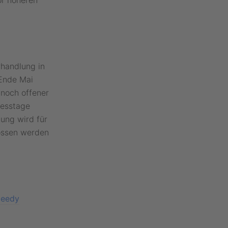
or höheren
rhandlung in
 Ende Mai
 noch offener
zesstage
ung wird für
lossen werden
peedy