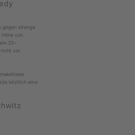
eedy
ns gegen strenge
in Höhe von
 ein 20-
richt vor
makelloses
ss letztlich eine
chwitz