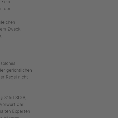
e ein
in der
gleichen
 dem Zweck,
.
 solches
er gerichtlichen
er Regel nicht
 § 315d StGB,
 Vorwurf der
halten Experten