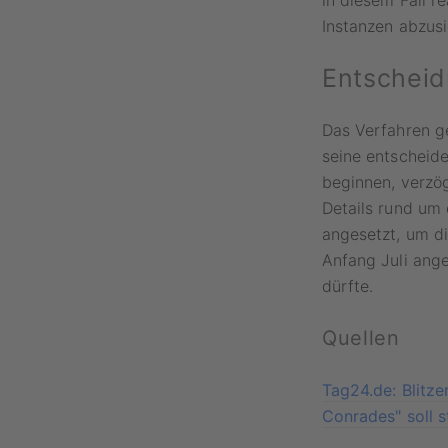
in diesem Fall r
Instanzen abzusi
Entscheid
Das Verfahren g
seine entscheid
beginnen, verzö
Details rund um 
angesetzt, um di
Anfang Juli ang
dürfte.
Quellen
Tag24.de: Blitze
Conrades" soll s