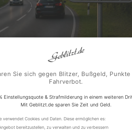
© KI-Bild / ChatGPT (Symbolbild)
ren Sie sich gegen Blitzer, Bußgeld, Punkte
Fahrverbot.
nen im Dienstwagen? Der Prozess g
lemens
% Einstellungsquote & Strafmilderung in einem weiteren Drit
Mit Geblitzt.de sparen Sie Zeit und Geld.
keiner nirgendwo, speedy-bi, speedy-bo“ – unter diesem inoff
r Prozess vor dem Amtsgericht (AG) Weißwasser gestartet. 
de verwendet Cookies und Daten. Diese ermöglichen es:
zt Sachsens Kultusminister Conrad Clemens, Spitzname „Sp
Angebot bereitzustellen, zu verwalten und zu verbessern
mutmaßlichen Tempofahrt der Vorwurf eines
verbotenen