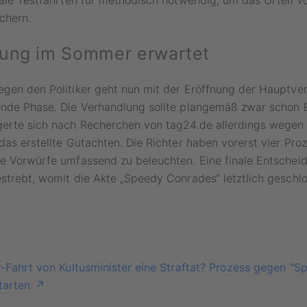
eale Testfahrten für methodisch notwendig, um das Urteil v
chern.
ung im Sommer erwartet
egen den Politiker geht nun mit der Eröffnung der Hauptve
ende Phase. Die Verhandlung sollte plangemäß zwar schon
gerte sich nach Recherchen von tag24.de allerdings wegen
das erstellte Gutachten. Die Richter haben vorerst vier Pro
e Vorwürfe umfassend zu beleuchten. Eine finale Entscheid
estrebt, womit die Akte „Speedy Conrades“ letztlich gesch
r-Fahrt von Kultusminister eine Straftat? Prozess gegen "S
tarten