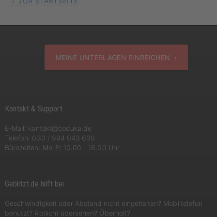
ZUR STARTSEITE
MEINE UNTERLAGEN EINREICHEN ›
Kontakt & Support
E-Mail:
kontakt@coduka.de
Telefon:
030 / 994 043 600
Bürozeiten: Mo-Fr 10:00 - 16:00 Uhr
Geblitzt.de hilft bei
Geschwindigkeit oder Abstand nicht eingehalten? Mobiltelefon
benutzt? Rotlicht übersehen? Überholt?