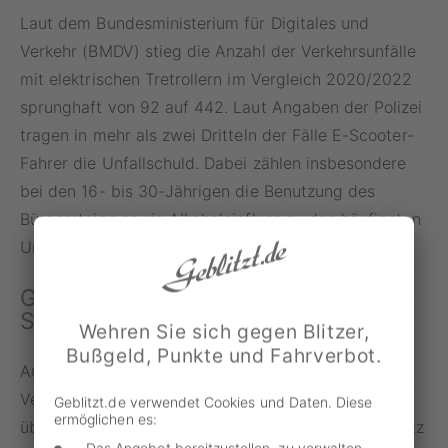
Laut dem Bundesministerium für Digitales und
Verkehr (BMDV) stieg die Anzahl der Verkehrsunfälle
mit elektrischen Tretrollern im Vergleich 2020/2022
sprunghaft von 92 auf 442. Laut Angaben der Polizei
tragen in mehr als zwei Dritteln der Fälle E-Scooter-
Fahrer die Unfallschuld. Dabei zählen insbesondere
bei den 16- bis 30-Jährigen die Benutzung des
Bürgersteigs sowie Alkoholeinfluss zu den häufigsten
Unfallursachen.
Gerüchteküche: Kommt jetzt die E-
Scooter-Fahrerlaubnis?
Wehren Sie sich gegen Blitzer,
Bußgeld, Punkte und Fahrverbot.
Aufgrund dieser Herausforderungen für
Verkehrssicherheit und gerade weil die Meinungen
Geblitzt.de verwendet Cookies und Daten. Diese
ermöglichen es:
über E-Scooter auseinandergehen, entstehen im Netz
Das Angebot bereitzustellen, zu verwalten