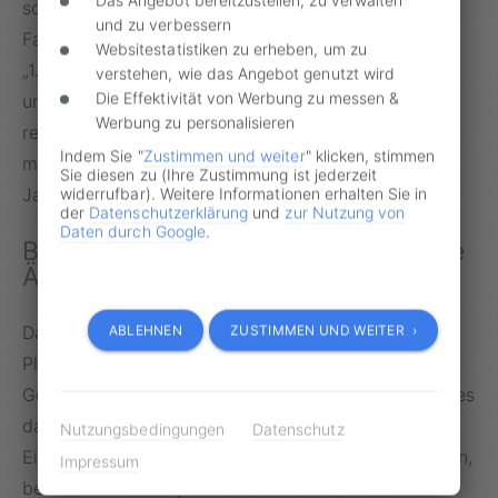
schnell Gerüchte zu dem Thema. So geschehen auf
und zu verbessern
Facebook, wo kürzlich ein Bild mit dem Hinweis
Websitestatistiken zu erheben, um zu
„1.1.2025 E-Scooter-Führerschein“ die Runde machte
verstehen, wie das Angebot genutzt wird
Die Effektivität von Werbung zu messen &
und suggerierte, dass man ab nächstem Jahr in der
Werbung zu personalisieren
regulären Fahrschule einen E-Scooter-Führerschein
Indem Sie "
Zustimmen und weiter
" klicken, stimmen
machen müsse, um die E-Kleinstfahrzeuge auch im
Sie diesen zu (Ihre Zustimmung ist jederzeit
Jahr 2025 fahren zu dürfen.
widerrufbar). Weitere Informationen erhalten Sie in
der
Datenschutzerklärung
und
zur Nutzung von
Daten durch Google
.
Bundesverkehrsministerium: „Keine
Änderungen geplant“
Das brachte die dpa mit einem Faktencheck auf den
ABLEHNEN
ZUSTIMMEN UND WEITER ›
Plan, für den die Agentur das BMDV nach den
Gerüchten befragte. Das Verkehrsministerium verwies
daraufhin zwar auf die oben genannten
Nutzungsbedingungen
Datenschutz
Einschränkungen wie das Mindestalter von 14 Jahren,
Impressum
betonte aber auch, dass ein Führerschein für E-