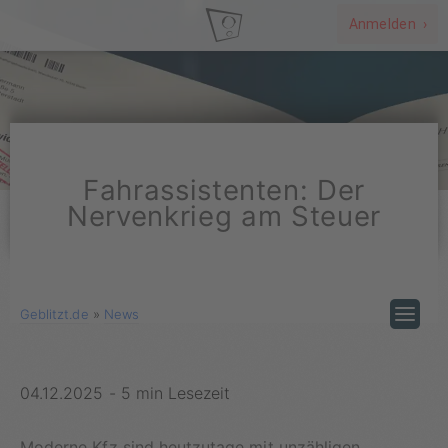
Anmelden ›
Fahrassistenten: Der
Nervenkrieg am Steuer
Geblitzt.de
»
News
04.12.2025
-
5 min Lesezeit
Moderne Kfz sind heutzutage mit unzähligen