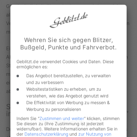
Geschwindigkeitsüberschreitungen wird von vielen
als extrem störend empfunden. Obwohl ISA die
Verkehrssicherheit erhöhen soll, berichten Nutzer von
mangelnder Zuverlässigkeit.
Wehren Sie sich gegen Blitzer,
Bußgeld, Punkte und Fahrverbot.
Ein Reddit-Kommentator bezeichnet es als „das mit
Abstand nervigste“ System, das „an unendlich vielen
Geblitzt.de verwendet Cookies und Daten. Diese
Stellen“ versage. Ein anderer User stimmt zu und
ermöglichen es:
meint: „Wenn es denn wenigstens zu 100 %
Das Angebot bereitzustellen, zu verwalten
einwandfrei funktionieren würde, wäre es mir egal,
und zu verbessern
Websitestatistiken zu erheben, um zu
aber nicht so.“
verstehen, wie das Angebot genutzt wird
Die Effektivität von Werbung zu messen &
Spurhalteassistenten: „Er will mich
Werbung zu personalisieren
immer in den Nebenverkehr lenken“
Indem Sie "
Zustimmen und weiter
" klicken, stimmen
Sie diesen zu (Ihre Zustimmung ist jederzeit
Doch nicht nur das Dauerpiepen irritiert. Mindestens
widerrufbar). Weitere Informationen erhalten Sie in
der
Datenschutzerklärung
und
zur Nutzung von