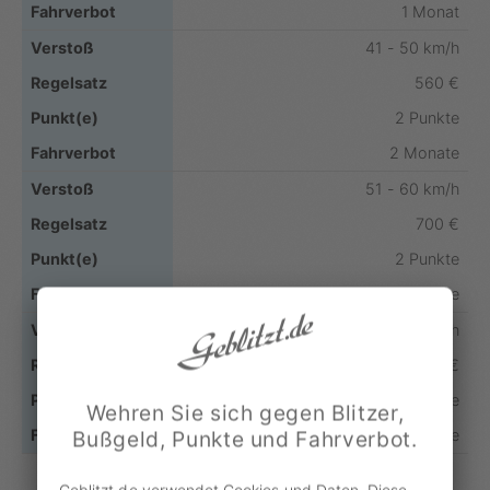
1 Monat
41 - 50 km/h
560 €
2 Punkte
2 Monate
51 - 60 km/h
700 €
2 Punkte
3 Monate
über 60 km/h
800 €
2 Punkte
Wehren Sie sich gegen Blitzer,
3 Monate
Bußgeld, Punkte und Fahrverbot.
Geblitzt.de verwendet Cookies und Daten. Diese