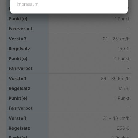
Impressum
140 €
1 Punkt
-
21 - 25 km/h
150 €
1 Punkt
-
26 - 30 km /h
175 €
1 Punkt
-
31 - 40 km/h
255 €
2 Punkte