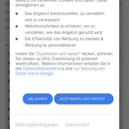
Hinweis: * Sollte man zweimal innerhalb eines Jahres
ermöglichen es:
mit einer Geschwindigkeitsüberschreitung von 26
Das Angebot bereitzustellen, zu verwalten
km/h oder schneller geblitzt werden, kann es ein
und zu verbessern
Websitestatistiken zu erheben, um zu
Fahrverbot geben.
verstehen, wie das Angebot genutzt wird
Die Effektivität von Werbung zu messen &
Außerorts
Werbung zu personalisieren
Indem Sie "
Zustimmen und weiter
" klicken, stimmen
Bis 10 km/h
Sie diesen zu (Ihre Zustimmung ist jederzeit
30 €
widerrufbar). Weitere Informationen erhalten Sie in
der
Datenschutzerklärung
und
zur Nutzung von
-
Daten durch Google
.
-
11 - 15 km/h
ABLEHNEN
ZUSTIMMEN UND WEITER ›
50 €
-
-
Nutzungsbedingungen
Datenschutz
16 - 20 km/h