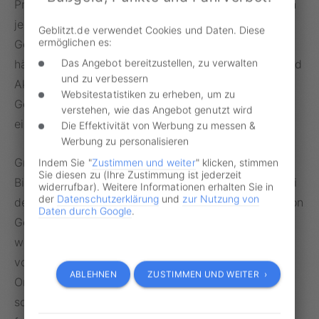
Preise für Reifen stets zu vergleichen. Gäbe es doch
je nach Standort teils heftige Preisunterschiede.
Geblitzt.de verwendet Cookies und Daten. Diese
ermöglichen es:
Gerade bei Online-Shops wären günstige Angebote
Das Angebot bereitzustellen, zu verwalten
häufiger zu finden, auch, da man hier Gutscheine und
und zu verbessern
Aktionscodes nutzen könne. Aber auch
Websitestatistiken zu erheben, um zu
Gebrauchtwagenhändler und Privatpersonen wären
verstehen, wie das Angebot genutzt wird
eine gute Adresse für günstige Reifen.
Die Effektivität von Werbung zu messen &
Werbung zu personalisieren
Grundsätzlich aber sei zu beachten, dass man bei
Indem Sie "
Zustimmen und weiter
" klicken, stimmen
Sie diesen zu (Ihre Zustimmung ist jederzeit
Billig-Reifen nicht immer die gleiche Qualität wie bei
widerrufbar). Weitere Informationen erhalten Sie in
der
Datenschutzerklärung
und
zur Nutzung von
den teureren Modellen erhalten würde. Beim Kauf von
Daten durch Google
.
Gebrauchtreifen müsse daher im Blick behalten
werden, dass eine noch ausreichende Profiltiefe
vorhanden ist. Als weitere Option empfiehlt FOCUS
ABLEHNEN
ZUSTIMMEN UND WEITER ›
Online die sogenannten runderneuerten Reifen, die
sowohl günstiger als auch umweltschonender als