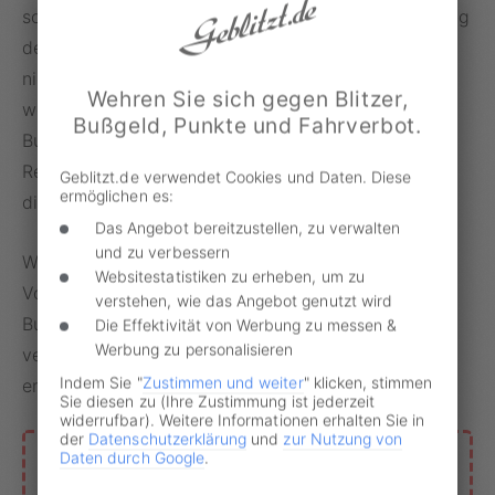
schützen soll. Verhindern könnte man die Auswertung
der Daten durch Beschädigung des Blitzers ohnehin
nicht, so Wiepen: „Die Daten der Verkehrssünder
Wehren Sie sich gegen Blitzer,
werden per Datenfernübertragung an die Zentrale
Bußgeld, Punkte und Fahrverbot.
Bußgeldstelle des Landes Hessen beim
Regierungspräsidium Kassel übertragen und dort
Geblitzt.de verwendet Cookies und Daten. Diese
ermöglichen es:
direkt bearbeitet.“
Das Angebot bereitzustellen, zu verwalten
und zu verbessern
Wohl aber kann sich ein
Einspruch
gegen die
Websitestatistiken zu erheben, um zu
Vorwürfe lohnen. Von den 2,96 Millionen Euro an
verstehen, wie das Angebot genutzt wird
Bußgeldern konnten nur rund 1,24 Millionen Euro
Die Effektivität von Werbung zu messen &
Werbung zu personalisieren
vereinnahmt werden, da viele der geblitzten Fahrer
Indem Sie "
Zustimmen und weiter
" klicken, stimmen
erfolgreich vor
Gericht
gegangen sind.
Sie diesen zu (Ihre Zustimmung ist jederzeit
widerrufbar). Weitere Informationen erhalten Sie in
der
Datenschutzerklärung
und
zur Nutzung von
Daten durch Google
.
Anhörungsbogen oder
Bußgeldbescheid erhalten?