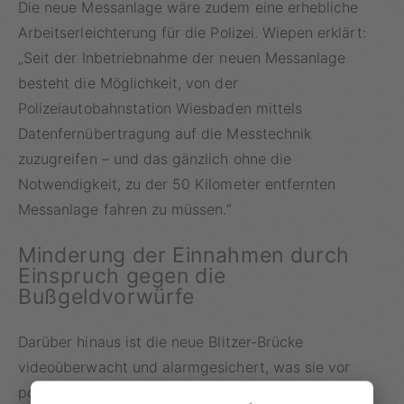
Die neue Messanlage wäre zudem eine erhebliche
Arbeitserleichterung für die Polizei. Wiepen erklärt:
„Seit der Inbetriebnahme der neuen Messanlage
besteht die Möglichkeit, von der
Polizeiautobahnstation Wiesbaden mittels
Datenfernübertragung auf die Messtechnik
zuzugreifen – und das gänzlich ohne die
Notwendigkeit, zu der 50 Kilometer entfernten
Messanlage fahren zu müssen.“
Minderung der Einnahmen durch
Einspruch gegen die
Bußgeldvorwürfe
Darüber hinaus ist die neue Blitzer-Brücke
videoüberwacht und alarmgesichert, was sie vor
potenziellen Angriffen durch wütende Autofahrer