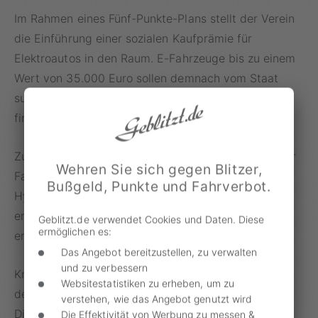
Im Rahmen eines Fünf-Punkte-Plans stellt der Verein
die Einführung einer sozialen Kaufprämie für
Elektroautos in den Raum. E-Fahrzeuge bis zu einem
Wert von 35.000 Euro sollen demnach vom Staat
subventioniert werden, was über eine CO₂-Abgabe
finanziert werden könne.
Zudem sieht der Plan vor, die Dienstwagensteuer für
Wehren Sie sich gegen Blitzer,
Fahrzeuge mit Verbrennungsmotor und Plug-in-
Bußgeld, Punkte und Fahrverbot.
Hybride um zwei Prozent des Bruttolistenpreises zu
erhöhen. Damit soll der Umstieg auf Elektroflotten
Geblitzt.de verwendet Cookies und Daten. Diese
ermöglichen es:
erleichtert werden.
Das Angebot bereitzustellen, zu verwalten
und zu verbessern
Kritiker eines solchen Plans sehen insbesondere in
Websitestatistiken zu erheben, um zu
der CO₂-Abgabe sowie der höheren
verstehen, wie das Angebot genutzt wird
Dienstwagenbesteuerung eine „Strafsteuer für
Die Effektivität von Werbung zu messen &