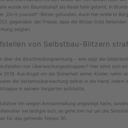
heim wurde ein Baumstumpf als Radarfalle getarnt, in Blum
her „Do-it-yourself“-Blitzer gefunden. Auch hier erklärte Bür
DU) gegenüber der Presse, dass die Blitzer trotz fehlenden
rkung zeigten.
fstellen von Selbstbau-Blitzern stra
ude über die Abschreckungswirkung – was sagt die Gesetze
ufstellen von Überwachungsattrappen? Hier lohnt sich ein 
r 2018. Aus Angst um die Sicherheit seiner Kinder, nahm e
nvater die Verkehrsüberwachung selbst in die Hand, indem e
Attrappe in seinem Vorgarten aufstellte.
ofahrer ihn wegen Amtsanmaßung angezeigt hatte, landete
ilienvater verteidigte sich, es gehe ihm nur um die Sensibil
mer für das geltende Tempo 30.