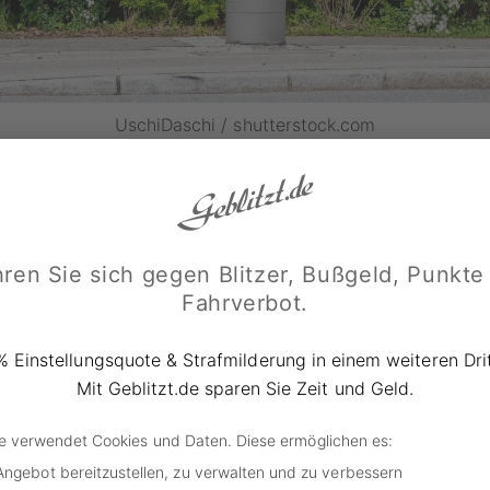
UschiDaschi / shutterstock.com
litzer in Frittlingen
ssiert: Eine von besorgten Bürgern selbst aufgestellte und 
Attrappe ist plötzlich im Straßenverkehr aufgetaucht, in di
ren Sie sich gegen Blitzer, Bußgeld, Punkte
 2.000-Einwohner-Gemeinde Frittlingen im Landkreis Tuttli
Fahrverbot.
chlich zu
blitzen
, sorgt die gefälschte Radarfalle für Disku
% Einstellungsquote & Strafmilderung in einem weiteren Drit
rttemberg. Offenbar genügt die bloße Präsenz und Sichtbar
Mit Geblitzt.de sparen Sie Zeit und Geld.
m Verkehrsteilnehmer zum Abbremsen zu zwingen und somit 
Die lokale Polizei soll bereits damit begonnen haben, die Zu
de verwendet Cookies und Daten. Diese ermöglichen es:
s zu prüfen und den Verantwortlichen zu finden.
Angebot bereitzustellen, zu verwalten und zu verbessern