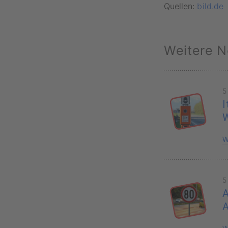
Quellen:
bild.de
Weitere N
5
I
W
5
A