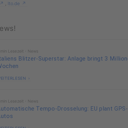
,
lto.de
ews!
·
 min Lesezeit
News
taliens Blitzer-Superstar: Anlage bringt 3 Millio
Wochen
EITERLESEN
·
 min Lesezeit
News
utomatische Tempo-Drosselung: EU plant GPS
Autos