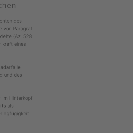
chen
ichten des
ne von Paragraf
delte (Az. 528
 kraft eines
Radarfalle
ld und des
 im Hinterkopf
ts als
ingfügigkeit