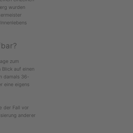
berg wurden
germeister
 Innenlebens
fbar?
slage zum
Blick auf einen
in damals 36-
r eine eigens
 der Fall vor
isierung anderer