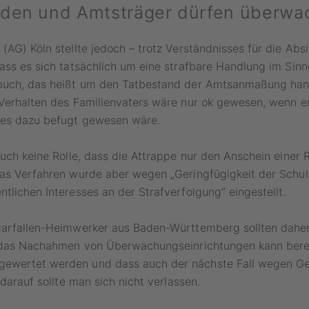
den und Amtsträger dürfen überwa
(AG) Köln stellte jedoch – trotz Verständnisses für die Abs
ass es sich tatsächlich um eine strafbare Handlung im Sin
buch, das heißt um den Tatbestand der Amtsanmaßung han
Verhalten des Familienvaters wäre nur ok gewesen, wenn er
tes dazu befugt gewesen wäre.
auch keine Rolle, dass die Attrappe nur den Anschein einer 
Das Verfahren wurde aber wegen „Geringfügigkeit der Schu
tlichen Interesses an der Strafverfolgung“ eingestellt.
darfallen-Heimwerker aus Baden-Württemberg sollten daher
n das Nachahmen von Überwachungseinrichtungen kann berei
wertet werden und dass auch der nächste Fall wegen Ger
 darauf sollte man sich nicht verlassen.