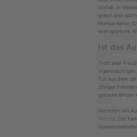
Vorfall. In Wein
gleich drei solc
Markus Keller (C
eine spürbare Wi
Ist das Au
Trotz aller Fre
eigenmächtigen A
Fall aus dem Jah
jähriger Familie
gebaute Blitzer-
Nachdem ein Aut
Gericht
. Der Fam
Verkehrsteilneh