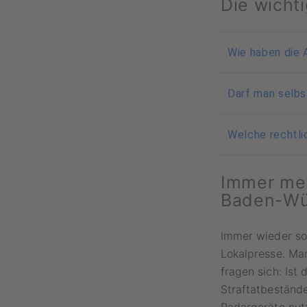
Die wicht
Wie haben die A
Viele Anwohn
Darf man selbs
berichten, da
Unternehmer 
Selbst gebau
Welche rechtli
aufgestellt w
Überwachung
strafbare Ha
Das eigenmäc
echte Radarf
Immer meh
Amtsanmaßung
offiziellen 
Baden-Wü
Blitzer-Attr
Das Verfahre
doch solche 
Immer wieder sor
ziehen.
Lokalpresse. Man
fragen sich: Ist
Straftatbestän
Radargeräte nut