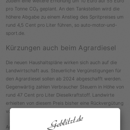
zudem eine weitere Erhöhung um 10 Euro auf 55 Euro
pro Tonne CO₂ geplant. An den Tankstellen wird die
höhere Abgabe zu einem Anstieg des Spritpreises um
rund 4,5 Cent pro Liter führen, so auto-motor-und-
sport.de.
Kürzungen auch beim Agrardiesel
Die neuen Haushaltspläne wirken sich auch auf die
Landwirtschaft aus. Steuerliche Vergünstigungen für
den Agrardiesel sollen ab 2024 abgeschafft werden.
Gegenwärtig zahlen Verbraucher Steuern in Höhe von
rund 47 Cent pro Liter Dieselkraftstoff. Landwirte
erhielten von diesem Preis bisher eine Rückvergütung
von ungefähr 21 Cent zurück.
Auch ein Ende der Kfz-Steuer-Befreiung von