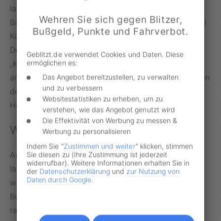
landwirtschaftlichen Fahrzeugen ist im Gespräch.
Wehren Sie sich gegen Blitzer,
Bauern- und Agrarverbände kritisieren die geplanten
Bußgeld, Punkte und Fahrverbot.
Kürzungen heftig. Joachim Rukwied, Präsident des
Deutschen Bauernverbandes, spricht von einer
Geblitzt.de verwendet Cookies und Daten. Diese
ermöglichen es:
„Kampfansage an die deutsche Landwirtschaft und
an uns Bauernfamilien“. Durch die Streichungen sollen
Das Angebot bereitzustellen, zu verwalten
und zu verbessern
der Landwirtschaft in Deutschland Subventionen in
Websitestatistiken zu erheben, um zu
Höhe von etwa einer Milliarde Euro fehlen.
verstehen, wie das Angebot genutzt wird
Die Effektivität von Werbung zu messen &
Weniger „Saft“ für E-Autos
Werbung zu personalisieren
Indem Sie "
Zustimmen und weiter
" klicken, stimmen
Auch die staatliche Förderung von Elektroautos soll
Sie diesen zu (Ihre Zustimmung ist jederzeit
widerrufbar). Weitere Informationen erhalten Sie in
laut zeit.de ab kommendem Jahr „abgewürgt“
der
Datenschutzerklärung
und
zur Nutzung von
Daten durch Google
.
werden. Wie eine Sprecherin des
Bundeswirtschaftsministeriums mitteilte, sei ein
rasches Auslaufen der Umweltboni geplant. Wann