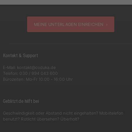
MEINE UNTERLAGEN EINREICHEN ›
Kontakt & Support
E-Mail:
kontakt@coduka.de
Telefon:
030 / 994 043 600
Bürozeiten: Mo-Fr 10:00 - 16:00 Uhr
Geblitzt.de hilft bei
Geschwindigkeit oder Abstand nicht eingehalten? Mobiltelefon
benutzt? Rotlicht übersehen? Überholt?