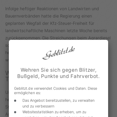
Infolge heftiger Reaktionen von Landwirten und
Bauernverbänden hatte die Regierung einen
geplanten Wegfall der Kfz-Steuer-Freiheit für
landwirtschaftliche Maschinen letzte Woche bereits
zurückgenommen. Die Streichungen beim Agrardiesel
sollen allerdings bestehen, wogegen sich die Bauern
heute mit Sternfahrten und Kundgebungen wehren
wollen.
Wehren Sie sich gegen Blitzer,
Weniger Klebstoff, dafür mehr
Bußgeld, Punkte und Fahrverbot.
Treibstoff
Geblitzt.de verwendet Cookies und Daten. Diese
Um ihren Forderungen Nachdruck zu verleihen, sind
ermöglichen es:
heute zehntausende Trekker auf Sternfahrt. Was an
Das Angebot bereitzustellen, zu verwalten
und zu verbessern
Star Trek oder an eine Geschichte mit biblischem
Websitestatistiken zu erheben, um zu
Anklang erinnern mag, hat sehr reale Konsequenzen