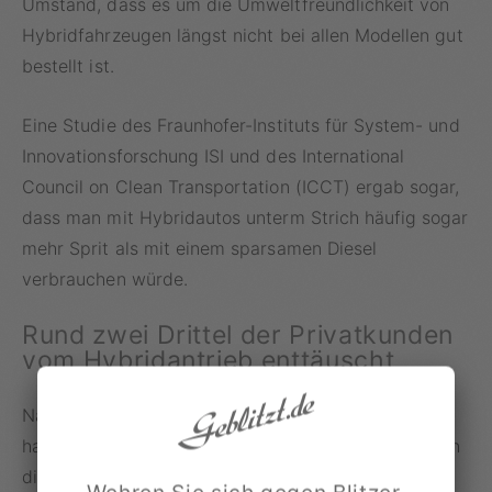
Umstand, dass es um die Umweltfreundlichkeit von
Hybridfahrzeugen längst nicht bei allen Modellen gut
bestellt ist.
Eine Studie des Fraunhofer-Instituts für System- und
Innovationsforschung ISI und des International
Council on Clean Transportation (ICCT) ergab sogar,
dass man mit Hybridautos unterm Strich häufig sogar
mehr Sprit als mit einem sparsamen Diesel
verbrauchen würde.
Rund zwei Drittel der Privatkunden
vom Hybridantrieb enttäuscht
Nachdem auch die Bundesregierung ein Einsehen
hatte und der Förderung den Stecker zog, reagierten
die Verbraucher prompt. Laut aktueller Zahlen des