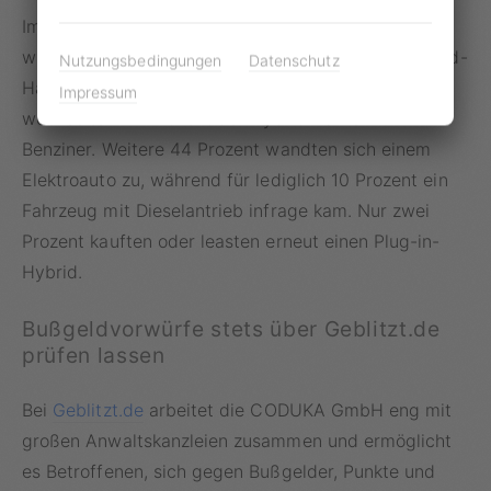
Im Rahmen der Umfrage wollte Dataforce zudem
wissen, für welche Autos sich die ehemaligen Hybrid-
Nutzungsbedingungen
Datenschutz
Halter tatsächlich entschieden haben. Demnach
Impressum
wechselten 44 Prozent der Hybrid-Fahrer zum
Benziner. Weitere 44 Prozent wandten sich einem
Elektroauto zu, während für lediglich 10 Prozent ein
Fahrzeug mit Dieselantrieb infrage kam. Nur zwei
Prozent kauften oder leasten erneut einen Plug-in-
Hybrid.
Bußgeldvorwürfe stets über Geblitzt.de
prüfen lassen
Bei
Geblitzt.de
arbeitet die CODUKA GmbH eng mit
großen Anwaltskanzleien zusammen und ermöglicht
es Betroffenen, sich gegen Bußgelder, Punkte und