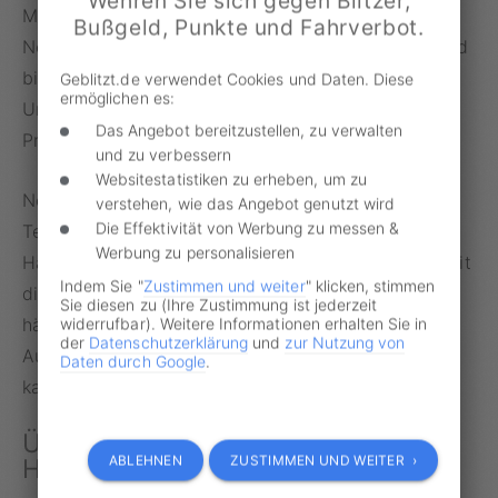
Wehren Sie sich gegen Blitzer,
Marktforschungsinstitutes Dataforce sind die
Bußgeld, Punkte und Fahrverbot.
Neuzulassungen der Hybridfahrzeuge in Deutschland
bis Ende August um 42 Prozent zurückgegangen.
Geblitzt.de verwendet Cookies und Daten. Diese
ermöglichen es:
Unter Privatkunden ist sogar ein Rückgang von 63
Das Angebot bereitzustellen, zu verwalten
Prozent zu verzeichnen.
und zu verbessern
Websitestatistiken zu erheben, um zu
Noch alarmierender für die Zukunft der
verstehen, wie das Angebot genutzt wird
Die Effektivität von Werbung zu messen &
Teilzeitstromer: Nur noch 15 Prozent der Hybrid-
Werbung zu personalisieren
Halter würden sich erneut für einen Fahrzeugkauf mit
Indem Sie "
Zustimmen und weiter
" klicken, stimmen
dieser Antriebsart entscheiden. Demgegenüber
Sie diesen zu (Ihre Zustimmung ist jederzeit
widerrufbar). Weitere Informationen erhalten Sie in
hätten 77 Prozent der Besitzer von rein elektrischen
der
Datenschutzerklärung
und
zur Nutzung von
Autos kein Problem damit, erneut ein E-Auto zu
Daten durch Google
.
kaufen.
Über 60 Prozent weniger Plug-in-
ABLEHNEN
ZUSTIMMEN UND WEITER ›
Hybride bei Privatkäufern