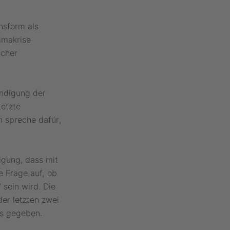
nsform als
imakrise
scher
ündigung der
Letzte
n spreche dafür,
igung, dass mit
he Frage auf, ob
 sein wird. Die
der letzten zwei
es gegeben.