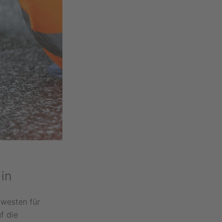
in
lwesten für
f die