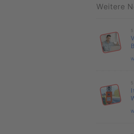
Weitere N
5
V
B
W
5
I
W