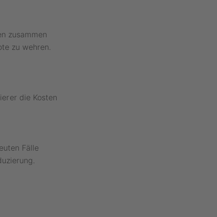
ien zusammen
ote zu wehren.
erer die Kosten
euten Fälle
duzierung.