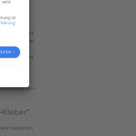
t wird
mmung ist
rklärung
en wird, bleibt
rknüpfen werden
rank-Walter
EITER ›
azerstörung und
rungen nach
aßenblockaden –
-Kleber“
wie realistisch