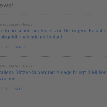
ews!
·
 min Lesezeit
News
erkehrssünder im Visier von Betrügern: Falsche
ußgeldbescheide im Umlauf
EITERLESEN
·
 min Lesezeit
News
taliens Blitzer-Superstar: Anlage bringt 3 Millio
Wochen
EITERLESEN