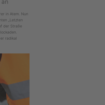
 an
rer in Atem. Nun
nten „Letzten
uf der Straße
Blockaden.
er radikal