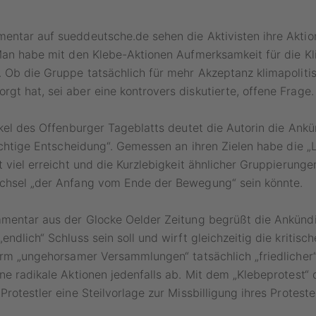
entar auf sueddeutsche.de sehen die Aktivisten ihre Aktio
Man habe mit den Klebe-Aktionen Aufmerksamkeit für die Kl
 Ob die Gruppe tatsächlich für mehr Akzeptanz klimapoliti
t hat, sei aber eine kontrovers diskutierte, offene Frage.
ikel des Offenburger Tageblatts deutet die Autorin die Ank
richtige Entscheidung“. Gemessen an ihren Zielen habe die „
t viel erreicht und die Kurzlebigkeit ähnlicher Gruppierunge
chsel „der Anfang vom Ende der Bewegung“ sein könnte.
mmentar aus der Glocke Oelder Zeitung begrüßt die Ankünd
ndlich“ Schluss sein soll und wirft gleichzeitig die kritisc
orm „ungehorsamer Versammlungen“ tatsächlich „friedlicher“
ne radikale Aktionen jedenfalls ab. Mit dem „Klebeprotest“ 
Protestler eine Steilvorlage zur Missbilligung ihres Protest