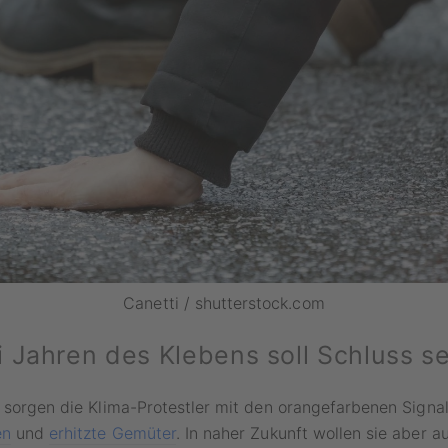
Canetti / shutterstock.com
 Jahren des Klebens soll Schluss se
 sorgen die Klima-Protestler mit den orangefarbenen Signa
en
und
erhitzte Gemüter
. In naher Zukunft wollen sie aber au