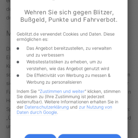
erhalten. So oder so werde man die „bügerlich-
demokratische Verantwortung für Mitmenschen u.
Wehren Sie sich gegen Blitzer,
den Planeten“ weiterhin ernst nehmen.
Bußgeld, Punkte und Fahrverbot.
Mit Speiseöl gegen Verkehrsstaus
Geblitzt.de verwendet Cookies und Daten. Diese
ermöglichen es:
Das Angebot bereitzustellen, zu verwalten
Die Berliner Polizei, die am Dienstag mit rund 140
und zu verbessern
Einsatzkräften unterwegs war, versuchte mit
Websitestatistiken zu erheben, um zu
Kommunikation zu deeskalieren und die Straßen
verstehen, wie das Angebot genutzt wird
schnellstmöglich wieder befahrbar zu machen, indem
Die Effektivität von Werbung zu messen &
Werbung zu personalisieren
sie die festgeklebten Aktivisten mit Speiseöl von der
Indem Sie "
Zustimmen und weiter
" klicken, stimmen
Fahrbahn befreiten. Davon, das Gesetz in die eigenen
Sie diesen zu (Ihre Zustimmung ist jederzeit
Hände zu nehmen, hatte Berlins Innensenatorin Iris
widerrufbar). Weitere Informationen erhalten Sie in
der
Datenschutzerklärung
und
zur Nutzung von
Spranger von der SPD bereits im Sommer abgeraten:
Daten durch Google
.
„Überlassen Sie bitte das Einschreiten der Polizei und
unterstützen sie als Zeugen.“