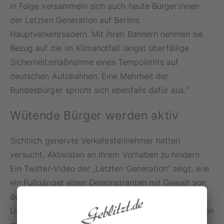
in Folge versammeln sich auch heute Bürger:innen
der Letzten Generation auf Berlins
Hauptverkehrsadern. Mit ihren Bannern nehmen sie
Bezug auf die im Klimanotfall längst überfällige
Sicherheitsmaßnahme eines Tempolimits auf
deutschen Autobahnen. Eine Mehrheit der
Bundesbürger spricht sich ebenfalls dafür aus.“
Wütende Bürger werden aktiv
Sichtlich genervte Verkehrsteilnehmer hatten
versucht, Aktivisten an ihrem Vorhaben zu hindern.
Ein Twitter-Video der „Letzten Generation“ zeigt, wie
ein Fußgänger einen Demonstranten mit Gewalt von
der Fahrbahn schleift. Dennoch, so die
Umweltaktivisten, habe man auch positive Reaktionen