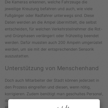
Die Kameras erkennen, welche Fahrzeuge die
jeweilige Kreuzung befahren und auch, wie viele
Fußgänger oder Radfahrer unterwegs sind. Diese
Daten werden an die Ampel übermittelt, die selbst
entscheiden, für welchen Verkehrsteilnehmer die Rot-
und Grünphasen verlängert oder frühzeitig beendet
werden. Dafür mussten auch 200 Ampeln umgerüstet
werden, um sie mit der entsprechenden Sensorik
auszustatten.
Unterstützung von Menschenhand
Doch auch Mitarbeiter der Stadt können jederzeit in
den Prozess eingreifen und diesen, wenn nötig,
korrigieren. Zudem benötigt man geschultes Personal,
das für jede Kreuzung ein spezielles Programm
schreibt, damit die Ampeln auch richtig reagieren