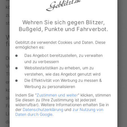
können. Auch hier fallen Kosten an. Ob sich diese
zusammen mit der teuren Technik rechnen, muss
Wehren Sie sich gegen Blitzer,
stets im Einzelfall abgewogen werden.
Bußgeld, Punkte und Fahrverbot.
Was die Wissenschaft im Schilde
Geblitzt.de verwendet Cookies und Daten. Diese
führt
ermöglichen es:
Das Angebot bereitzustellen, zu verwalten
Die Forschung ist derweil einen Schritt voraus.
und zu verbessern
Verkehrswissenschaftler Oliver Michler testet an der
Websitestatistiken zu erheben, um zu
TU Dresden Systeme, die es Fahrzeugen
verstehen, wie das Angebot genutzt wird
Die Effektivität von Werbung zu messen &
ermöglichen, untereinander und mit den Ampeln zu
Werbung zu personalisieren
kommunizieren: „Das heißt, die Fahrzeuge können
Indem Sie "
Zustimmen und weiter
" klicken, stimmen
sich anmelden. Es können sich auch Gruppen von
Sie diesen zu (Ihre Zustimmung ist jederzeit
widerrufbar). Weitere Informationen erhalten Sie in
Fahrzeugen bilden, die dann geschlossen über die
der
Datenschutzerklärung
und
zur Nutzung von
Lichtsignalanlage rüberkommen. Die Technik kann
Daten durch Google
.
das schon, da kann man dann übergehen in das