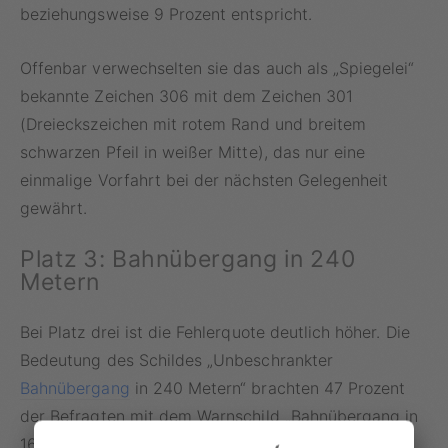
beziehungsweise 9 Prozent entspricht.
Offenbar verwechselten sie das auch als „Spiegelei“
bekannte Zeichen 306 mit dem Zeichen 301
(Dreieckszeichen mit rotem Rand und breitem
schwarzen Pfeil in weißer Mitte), das nur eine
einmalige Vorfahrt bei der nächsten Gelegenheit
gewährt.
Platz 3: Bahnübergang in 240
Metern
Bei Platz drei ist die Fehlerquote deutlich höher. Die
Bedeutung des Schildes „Unbeschrankter
Bahnübergang
in 240 Metern“ brachten 47 Prozent
der Befragten mit dem Warnschild „Bahnübergang in
160 Metern“ durcheinander.