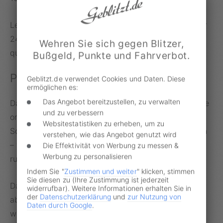
Letzteres hat nur zwei rote Striche, während auf der
240-Meter-Version drei Striche abgebildet sind –
Wehren Sie sich gegen Blitzer,
quasi ein Strich pro 80 Meter Entfernung.
Bußgeld, Punkte und Fahrverbot.
Platz 2: Abknickende Vorfahrt
Geblitzt.de verwendet Cookies und Daten. Diese
ermöglichen es:
Das Angebot bereitzustellen, zu verwalten
Das zweitunbekannteste Verkehrsschild der Umfrage
und zu verbessern
ordnete eine deutliche Mehrheit falsch ein. Bei dem
Websitestatistiken zu erheben, um zu
Schild „Verlauf der Vorfahrtstraße an Einmündungen
verstehen, wie das Angebot genutzt wird
– von unten nach links, Einmündung von oben“ lagen
Die Effektivität von Werbung zu messen &
Werbung zu personalisieren
rund 75 Prozent der Befragten falsch.
Indem Sie "
Zustimmen und weiter
" klicken, stimmen
Sie diesen zu (Ihre Zustimmung ist jederzeit
Dabei sollte man die Verkehrszeichen mit der
widerrufbar). Weitere Informationen erhalten Sie in
der
Datenschutzerklärung
und
zur Nutzung von
abknickenden Vorfahrt kennen. Bei Missachtung
Daten durch Google
.
werden andernfalls 25 Euro
Bußgeld
fällig, das bei