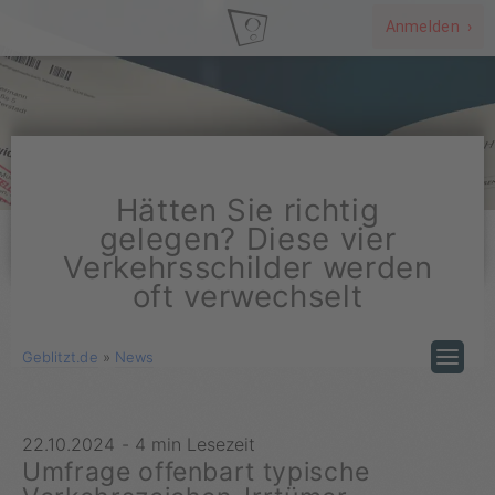
Anmelden ›
Hätten Sie richtig
gelegen? Diese vier
Verkehrsschilder werden
oft verwechselt
Geblitzt.de
»
News
22.10.2024
-
4 min Lesezeit
Umfrage offenbart typische