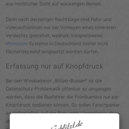
aus rechtlicher Sicht auf wackeligen Beinen.
Denn nach derzeitiger Rechtslage sind Foto- und
Videoaufnahmen nur bei Vorliegen eines konkreten
Verdachts gestattet, weshalb beispielsweise
Monocam
-Systeme in Deutschland bisher nicht
flächendeckend eingesetzt werden dürfen.
Erfassung nur auf Knopfdruck
Bei den Wiesbadener „Blitzer-Bussen“ ist die
Datenschutz-Problematik offenbar so umgangen
worden, dass die Busfahrer die Frontkamera nur per
Knopfdruck bedienen können. So sollen Falschparker
an Haltestellen, auf der Bus- oder Umweltspur ohne
ständige oder automatische Aufzeichnung erfasst
werden. Der GPS-Dienst liefert zudem Daten zu