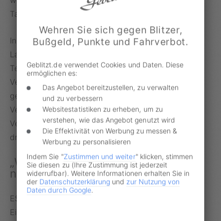
Tatort und -Uhrzeit.
Wehren Sie sich gegen Blitzer,
Insgesamt zehn Busse in der hessischen
Bußgeld, Punkte und Fahrverbot.
Landeshauptstadt sollen bereits mit der neuen
Geblitzt.de verwendet Cookies und Daten. Diese
Technik ausgestattet sein. Die zuständige
ermöglichen es:
Verkehrsgesellschaft ESWE übermittelt die damit
Das Angebot bereitzustellen, zu verwalten
gewonnenen Beweisfotos an die örtliche
und zu verbessern
Verkehrsbehörde, die dann über ein mögliches
Websitestatistiken zu erheben, um zu
verstehen, wie das Angebot genutzt wird
Verwarn- oder
Bußgeld
entscheidet. Bis zu 70 Euro
Die Effektivität von Werbung zu messen &
drohen bei Parkverstößen.
Werbung zu personalisieren
Indem Sie "
Zustimmen und weiter
" klicken, stimmen
„Wir sind froh, dass die Kameras
Sie diesen zu (Ihre Zustimmung ist jederzeit
nun im Einsatz sind“
widerrufbar). Weitere Informationen erhalten Sie in
der
Datenschutzerklärung
und
zur Nutzung von
Daten durch Google
.
ESWE-Geschäftsführer Hebding freut sich über die
Einführung der „Blitzer-Busse“: „Die Rückmeldungen