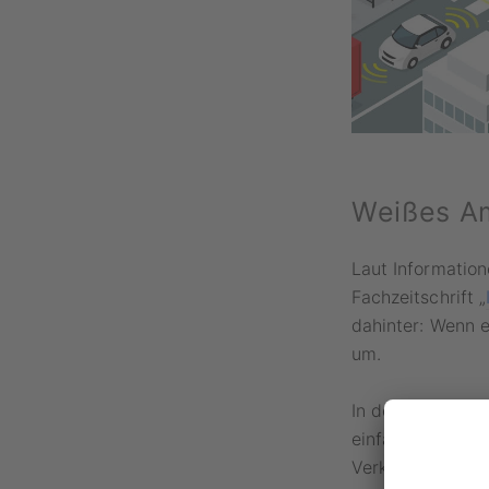
Weißes Am
Laut Information
Fachzeitschrift „
dahinter: Wenn 
um.
In der Folge han
einfahren, die V
Verkehrsteilnehm