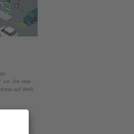
der
“ vor. Die Idee
 diese auf Weiß
Kreuzung
b und Grün zu