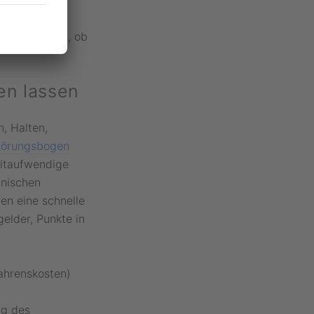
ender Zahl
um zu testen, ob
en lassen
, Halten,
örungsbogen
eitaufwendige
hnischen
en eine schnelle
elder, Punkte in
fahrenskosten)
ng des