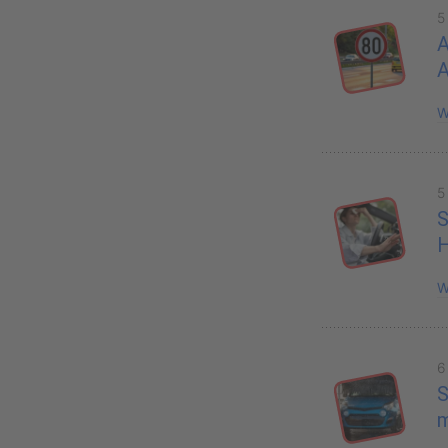
5
A
W
5
S
H
W
6
S