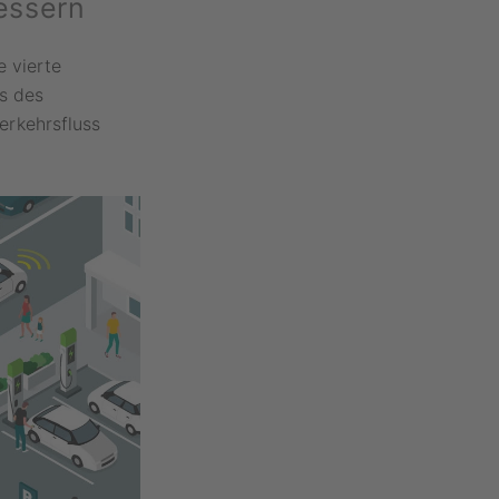
essern
e vierte
s des
rkehrsfluss