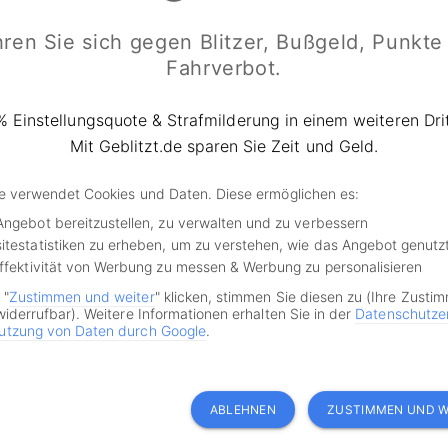
ßer Signalfarbe jedoch könnten sie dem vorausfahrenden, a
ren Sie sich gegen Blitzer, Bußgeld, Punkte
Fahrverbot.
e Steuerung des Verkehrs die autonomen Fahrzeuge direkt
uch ohne Zutun der Ampeln übernehmen. Der am Projekt bete
% Einstellungsquote & Strafmilderung in einem weiteren Drit
Ali Hajbabaie erklärt, warum das sinnvoll ist: „Wenn zum Bei
Mit Geblitzt.de sparen Sie Zeit und Geld.
t der Ampel unterbrochen wird oder eine Zeitverzögerung 
chensystem den Verkehrsfluss trotzdem reibungslos abwicke
de verwendet Cookies und Daten. Diese ermöglichen es:
Angebot bereitzustellen, zu verwalten und zu verbessern
Nachteile des Systems
itestatistiken zu erheben, um zu verstehen, wie das Angebot genutz
Effektivität von Werbung zu messen & Werbung zu personalisieren
sserung des Verkehrsflusses könnten so auch der Treibsto
 "
Zustimmen und weiter
" klicken, stimmen Sie diesen zu (Ihre Zusti
widerrufbar). Weitere Informationen erhalten Sie in der
Datenschutze
ung verringert werden. Allerdings handelt es sich bislang 
utzung von Daten durch Google
.
ionen. Den Forschern sei bewusst, dass das autonome Fahr
 noch nicht flächendeckend zum Einsatz kommen wird und 
rojekts für die Städte bedeuten würde, alle Ampeln aufwe
ABLEHNEN
ZUSTIMMEN UND W