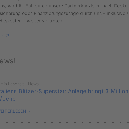
ns, wird Ihr Fall durch unsere Partnerkanzleien nach Deck
sicherung oder Finanzierungszusage durch uns – inklusive
chtskosten – weiter vertreten.
de
ews!
·
 min Lesezeit
News
taliens Blitzer-Superstar: Anlage bringt 3 Millio
Wochen
EITERLESEN