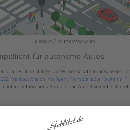
elenabsl / shutterstock.com
pellicht für autonome Autos
en von T-Online stellten die Wissenschaftler ihr Konzept in 
IEEE Transactions on Intelligent Transportation Systems
ein autonom fahrendes Auto an eine Ampel kommt, schaltet
deln alle autonomen Autos, die zu diesem Zeitpunkt in die 
orfahrt untereinander per Rechentechnik aus. Herkömmliche
er hätten sich weiterhin an die bekannten Farben Rot, Gel