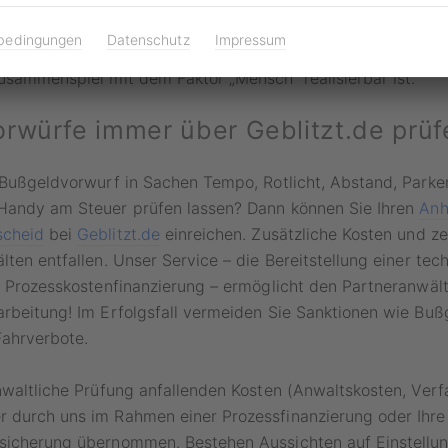
 will man den Praxistest in Umgebungen mit stetig ansteig
bedingungen
Datenschutz
Impressum
 Fahrzeuge wie in Hafengegenden in Angriff nehmen – auch 
usammenspiel mit dem Faktor „Mensch“ realisierbar ist.
rwürfe immer über Geblitzt.de prüf
 Bußgeldvorwurf in Sachen Tempo, Rotlicht, Abstand, Parken
Handy am Steuer prüfen lassen? Dann können Sie Ihren
Anh
scheid
bei
Geblitzt.de
einreichen. Zusätzliche Kosten und z
lten entfallen. Unser Service – die Bereitstellung einer tec
d Prozesskostenfinanzierung – ermöglicht den Partneranwält
rbeitung! Im Erfolgsfall vermeiden Sie Sanktionen wie Bußg
Fahrverbote.
nwaltliche Prüfung anfallenden Kosten (Anwaltskosten, Ver
 durch uns im Rahmen einer Prozessfinanzierung oder Ihre
sicherung übernommen. Bestehen Aussichten auf Einstellu