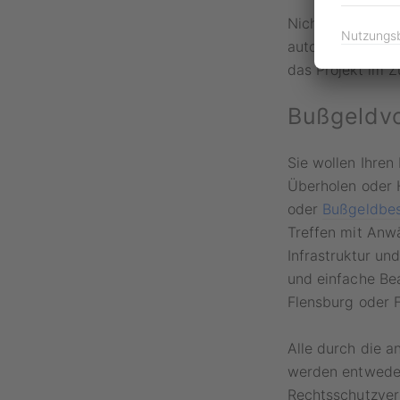
Nichtsdestotrotz
Nutzungs
automatisierter
das Projekt im Z
Bußgeldvo
Sie wollen Ihren
Überholen oder 
oder
Bußgeldbe
Treffen mit Anwä
Infrastruktur un
und einfache Bea
Flensburg oder 
Alle durch die a
werden entweder
Rechtsschutzver